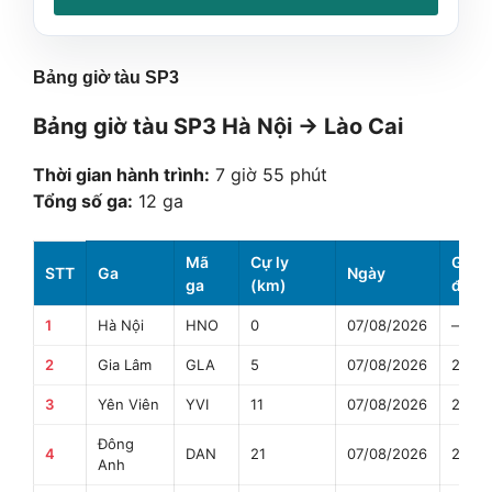
Bảng giờ tàu SP3
Bảng giờ tàu SP3 Hà Nội → Lào Cai
Thời gian hành trình:
7 giờ 55 phút
Tổng số ga:
12 ga
Mã
Cự ly
Giờ
STT
Ga
Ngày
ga
(km)
đến
1
Hà Nội
HNO
0
07/08/2026
—
2
Gia Lâm
GLA
5
07/08/2026
22:20
3
Yên Viên
YVI
11
07/08/2026
22:33
Đông
4
DAN
21
07/08/2026
22:55
Anh