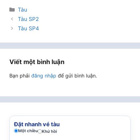
Danh
Tàu
mục
Tàu SP2
Tàu SP4
Viết một bình luận
Bạn phải
đăng nhập
để gửi bình luận.
Đặt nhanh vé tàu
Một chiều
Khứ hồi