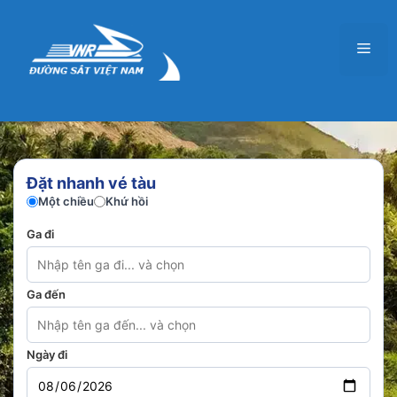
Chuyển
đến
Men
nội
dung
Đặt nhanh vé tàu
Một chiều
Khứ hồi
Ga đi
Ga đến
Ngày đi