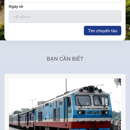
Ngày về
Tìm chuyến tàu
BẠN CẦN BIẾT