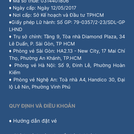
♦ Mã số thuế: 0314401806
♦ Ngày cấp: Ngày 12/05/2017
♦ Nơi cấp: Sở Kế hoạch và Đầu tư TPHCM
♦Giấy phép Lữ hành: Số GP: 79-0357/2-23/SDL-GP
LHND
♦ Trụ sở chính: Tầng 9, Tòa nhà Diamond Plaza, 34
Lê Duẩn, P. Sài Gòn, TP HCM
♦ Phòng vé Sài Gòn: HA2.13 - New City, 17 Mai Chí
Thọ, Phường An Khánh, TP.HCM
♦ Phòng vé Hà Nội: Số 9, Đinh Lễ, Phường Hoàn
Kiếm
♦ Phòng vé Nghệ An: Toà nhà A4, Handico 30, Đại
lộ Lê Nin, Phường Vinh Phú
QUY ĐỊNH VÀ ĐIỀU KHOẢN
♦
Hướng dẫn đặt vé