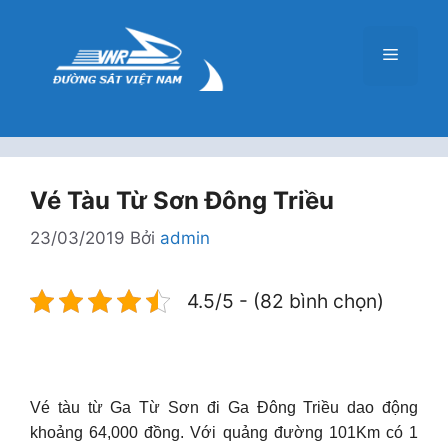
Chuyển
đến
Menu
nội
dung
Vé Tàu Từ Sơn Ðông Triều
23/03/2019
Bởi
admin
4.5/5 - (82 bình chọn)
Vé tàu từ Ga Từ Sơn đi Ga Ðông Triều dao động
khoảng 64,000 đồng. Với quảng đường 101Km có 1