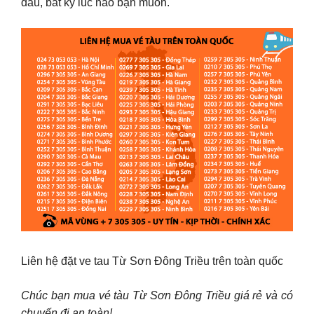
đâu, bất kỳ lúc nào bạn muốn.
Liên hệ đặt ve tau Từ Sơn Ðông Triều trên toàn quốc
Chúc bạn mua vé tàu Từ Sơn Ðông Triều giá rẻ và có
chuyến đi an toàn!