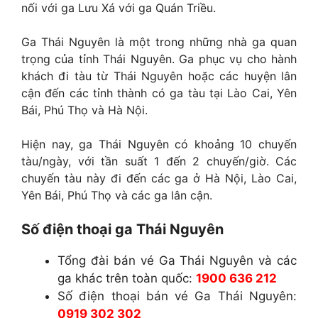
nối với ga Lưu Xá với ga Quán Triều.
Ga Thái Nguyên là một trong những nhà ga quan
trọng của tỉnh Thái Nguyên. Ga phục vụ cho hành
khách đi tàu từ Thái Nguyên hoặc các huyện lân
cận đến các tỉnh thành có ga tàu tại Lào Cai, Yên
Bái, Phú Thọ và Hà Nội.
Hiện nay, ga Thái Nguyên có khoảng 10 chuyến
tàu/ngày, với tần suất 1 đến 2 chuyến/giờ. Các
chuyến tàu này đi đến các ga ở Hà Nội, Lào Cai,
Yên Bái, Phú Thọ và các ga lân cận.
Số điện thoại ga Thái Nguyên
Tổng đài bán vé Ga Thái Nguyên và các
ga khác trên toàn quốc:
1900 636 212
Số điện thoại bán vé Ga Thái Nguyên:
0919 302 302