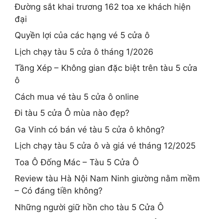
Đường sắt khai trương 162 toa xe khách hiện
đại
Quyền lợi của các hạng vé 5 cửa ô
Lịch chạy tàu 5 cửa ô tháng 1/2026
Tầng Xép – Không gian đặc biệt trên tàu 5 cửa
ô
Cách mua vé tàu 5 cửa ô online
Đi tàu 5 cửa Ô mùa nào đẹp?
Ga Vinh có bán vé tàu 5 cửa ô không?
Lịch chạy tàu 5 cửa ô và giá vé tháng 12/2025
Toa Ô Đống Mác – Tàu 5 Cửa Ô
Review tàu Hà Nội Nam Ninh giường nằm mềm
– Có đáng tiền không?
Những người giữ hồn cho tàu 5 Cửa Ô