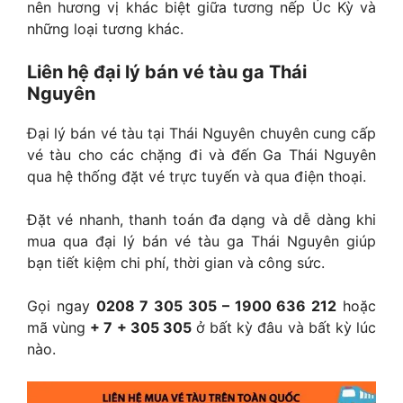
nên hương vị khác biệt giữa tương nếp Úc Kỳ và
những loại tương khác.
Liên hệ đại lý bán vé tàu ga Thái
Nguyên
Đại lý bán vé tàu tại Thái Nguyên chuyên cung cấp
vé tàu cho các chặng đi và đến Ga Thái Nguyên
qua hệ thống đặt vé trực tuyến và qua điện thoại.
Đặt vé nhanh, thanh toán đa dạng và dễ dàng khi
mua qua đại lý bán vé tàu ga Thái Nguyên giúp
bạn tiết kiệm chi phí, thời gian và công sức.
Gọi ngay
0208 7 305 305 – 1900 636 212
hoặc
mã vùng
+ 7 + 305 305
ở bất kỳ đâu và bất kỳ lúc
nào.