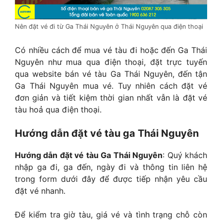
Nên đặt vé đi từ Ga Thái Nguyên ở Thái Nguyên qua điện thoại
Có nhiều cách để mua vé tàu đi hoặc đến Ga Thái
Nguyên như mua qua điện thoại, đặt trực tuyến
qua website bán vé tàu Ga Thái Nguyên, đến tận
Ga Thái Nguyên mua vé. Tuy nhiên cách đặt vé
đơn giản và tiết kiệm thời gian nhất vẫn là đặt vé
tàu hoả qua điện thoại.
Hướng dẫn đặt vé tàu ga Thái Nguyên
Hướng dẫn đặt vé tàu Ga Thái Nguyên
: Quý khách
nhập ga đi, ga đến, ngày đi và thông tin liên hệ
trong form dưới đây để được tiếp nhận yêu cầu
đặt vé nhanh.
Để kiểm tra giờ tàu, giá vé và tình trạng chỗ còn