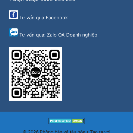
Tư vấn qua
Facebook
Tư vấn qua:
Zalo OA Doanh nghiệp
© 2026 Phòng bán vé tàu hỏa
• Tạo ra với