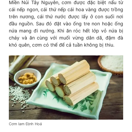
Miền Núi Tây Nguyên, cơm được đặc biệt nấu từ
cái nếp ngon, cái thứ nếp cái hoa vàng được trồng
trên nương, cái thứ nước được lấy ở con suối nơi
đầu nguồn. Sau đó đặt vào ống tre non hoặc ống
nứa mang đi nướng. Khi ăn róc hết lớp vỏ nứa bị
cháy và ăn cùng với muối vừng dân dã, đậm đà
khó quên, cơm có thể để cả tuần không bị thiu.
Cơm lam Định Hoá