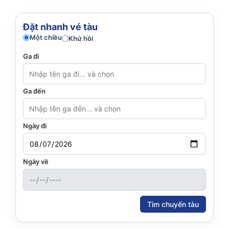
Đặt nhanh vé tàu
Một chiều
Khứ hồi
Ga đi
Ga đến
Ngày đi
Ngày về
Tìm chuyến tàu