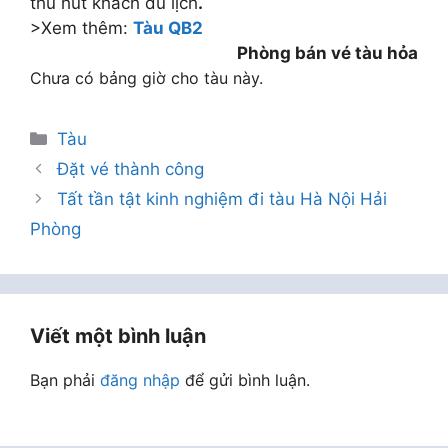
thu hút khách du lịch
.
>Xem thêm:
Tàu QB2
Phòng bán vé tàu hỏa
Chưa có bảng giờ cho tàu này.
Danh
Tàu
mục
Đặt vé thành công
Tất tần tật kinh nghiệm đi tàu Hà Nội Hải
Phòng
Viết một bình luận
Bạn phải
đăng nhập
để gửi bình luận.