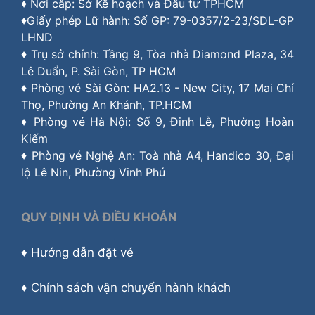
♦ Nơi cấp: Sở Kế hoạch và Đầu tư TPHCM
♦Giấy phép Lữ hành: Số GP: 79-0357/2-23/SDL-GP
LHND
♦ Trụ sở chính: Tầng 9, Tòa nhà Diamond Plaza, 34
Lê Duẩn, P. Sài Gòn, TP HCM
♦ Phòng vé Sài Gòn: HA2.13 - New City, 17 Mai Chí
Thọ, Phường An Khánh, TP.HCM
♦ Phòng vé Hà Nội: Số 9, Đinh Lễ, Phường Hoàn
Kiếm
♦ Phòng vé Nghệ An: Toà nhà A4, Handico 30, Đại
lộ Lê Nin, Phường Vinh Phú
QUY ĐỊNH VÀ ĐIỀU KHOẢN
♦
Hướng dẫn đặt vé
♦
Chính sách vận chuyển hành khách