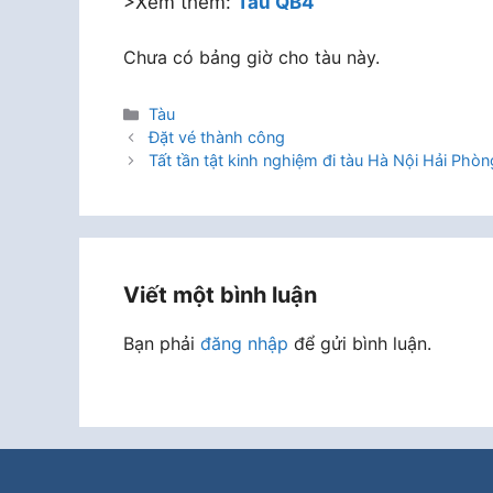
>Xem thêm:
Tàu QB4
Chưa có bảng giờ cho tàu này.
Danh
Tàu
mục
Đặt vé thành công
Tất tần tật kinh nghiệm đi tàu Hà Nội Hải Phòn
Viết một bình luận
Bạn phải
đăng nhập
để gửi bình luận.