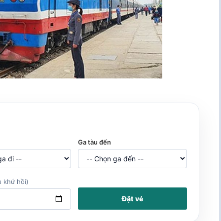
Ga tàu đến
 khứ hồi)
Đặt vé