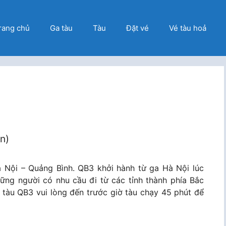
rang chủ
Ga tàu
Tàu
Đặt vé
Vé tàu hoả
ọn)
 Nội – Quảng Bình. QB3 khởi hành từ ga Hà Nội lúc
ững người có nhu cầu đi từ các tỉnh thành phía Bắc
tàu QB3 vui lòng đến trước giờ tàu chạy 45 phút để