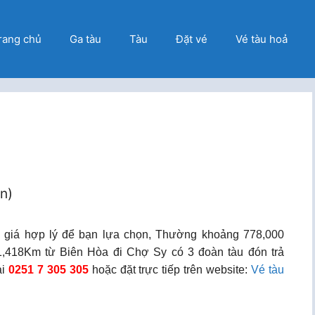
rang chủ
Ga tàu
Tàu
Đặt vé
Vé tàu hoả
ọn)
 giá hợp lý để bạn lựa chọn, Thường khoảng 778,000
,418Km từ Biên Hòa đi Chợ Sy có 3 đoàn tàu đón trả
ại
0251 7 305 305
hoặc đặt trực tiếp trên website:
Vé tàu