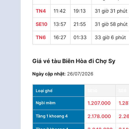
TN4
11:42
19:13
31 giờ 31 phút
SE10
13:57
21:55
31 giờ 58 phút
TN6
16:27
01:33
33 giờ 6 phút
Giá vé tàu Biên Hòa đi Chợ Sy
Ngày cập nhật:
26/07/2026
Loại ghế
SE10
SE6
Ngồi mềm
1.207.000
1.28
Tầng 1 khoang 4
2.178.000
2.2