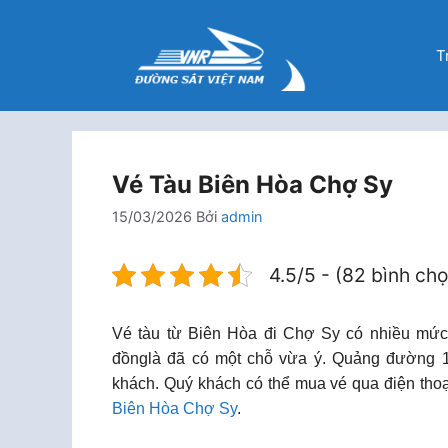
Chuyển
đến
T
nội
dung
Vé Tàu Biên Hòa Chợ Sy
15/03/2026
Bởi
admin
4.5/5 - (82 bình ch
Vé tàu từ Biên Hòa đi Chợ Sy có nhiều mức
đồnglà đã có một chỗ vừa ý. Quảng đường 1
khách. Quý khách có thể mua vé qua điện tho
Biên Hòa Chợ Sy
.