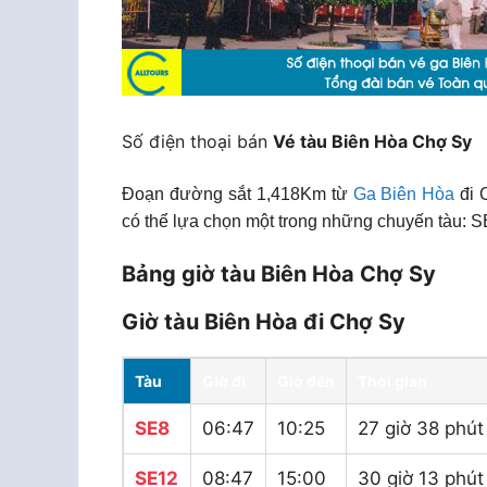
Số điện thoại bán
Vé tàu Biên Hòa Chợ Sy
Đoạn đường sắt 1,418Km từ
Ga Biên Hòa
đi 
có thể lựa chọn một trong những chuyến tàu: S
Bảng giờ tàu Biên Hòa Chợ Sy
Giờ tàu Biên Hòa đi Chợ Sy
Tàu
Giờ đi
Giờ đến
Thời gian
SE8
06:47
10:25
27 giờ 38 phút
SE12
08:47
15:00
30 giờ 13 phút