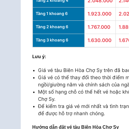
Tầng 2 khoang 4
2.048.000
2.14
Tầng 1 khoang 6
1.923.000
2.0
Tầng 2 khoang 6
1.767.000
1.8
Tầng 3 khoang 6
1.630.000
1.6
Lưu ý:
Giá vé tàu Biên Hòa Chợ Sy trên đã ba
Giá vé có thể thay đổi theo thời điểm m
ngồi/giường nằm và chính sách của ng
Một số hạng chỗ có thể hết vé hoặc kh
Chợ Sy.
Để kiểm tra giá vé mới nhất và tình trạn
để được hỗ trợ nhanh chóng.
Hướng dẫn đặt vé tàu Biên Hòa Chợ Sy