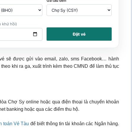
Ga tàu đến
 khứ hồi)
Đặt vé
 vé sẽ được gửi vào email, zalo, sms Facebook… hành
 theo khi ra ga, xuất trình kèm theo CMND để làm thủ tục
 Hòa Chợ Sy online hoặc qua điện thoại là chuyển khoản
net banking hoặc qua các điểm thu hộ.
h toán Vé Tàu
để biết thông tin tài khoản các Ngân hàng.