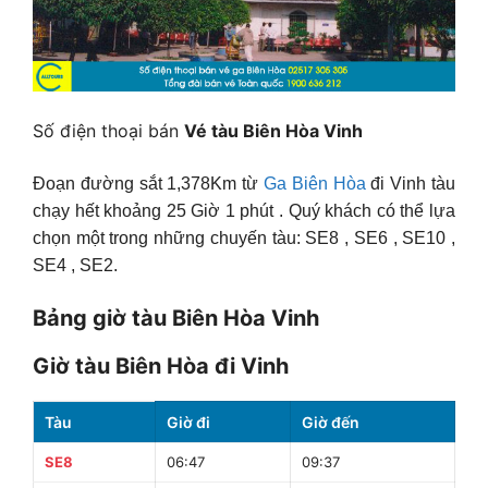
Số điện thoại bán
Vé tàu Biên Hòa Vinh
Đoạn đường sắt 1,378Km từ
Ga Biên Hòa
đi Vinh tàu
chạy hết khoảng 25 Giờ 1 phút . Quý khách có thể lựa
chọn một trong những chuyến tàu: SE8 , SE6 , SE10 ,
SE4 , SE2.
Bảng giờ tàu Biên Hòa Vinh
Giờ tàu Biên Hòa đi Vinh
Tàu
Giờ đi
Giờ đến
Th
SE8
06:47
09:37
26 