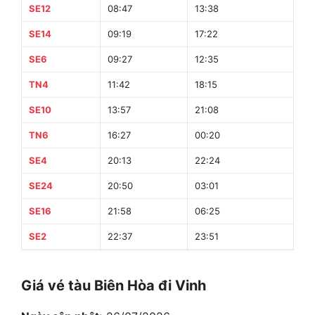
SE12
08:47
13:38
28 
SE14
09:19
17:22
32 
SE6
09:27
12:35
27 
TN4
11:42
18:15
30 
SE10
13:57
21:08
31 
TN6
16:27
00:20
31 
SE4
20:13
22:24
26 
SE24
20:50
03:01
30 
SE16
21:58
06:25
32 
SE2
22:37
23:51
25 
Giá vé tàu Biên Hòa đi Vinh