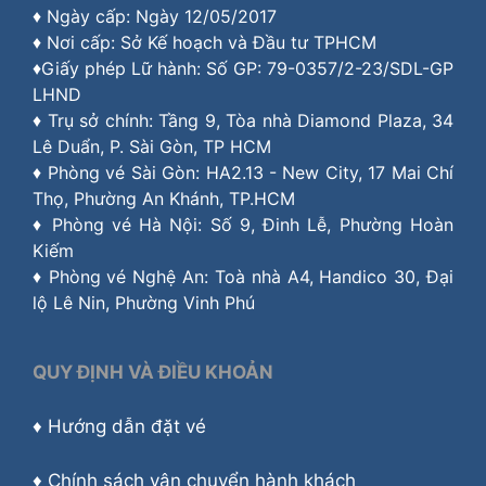
♦ Ngày cấp: Ngày 12/05/2017
♦ Nơi cấp: Sở Kế hoạch và Đầu tư TPHCM
♦Giấy phép Lữ hành: Số GP: 79-0357/2-23/SDL-GP
LHND
♦ Trụ sở chính: Tầng 9, Tòa nhà Diamond Plaza, 34
Lê Duẩn, P. Sài Gòn, TP HCM
♦ Phòng vé Sài Gòn: HA2.13 - New City, 17 Mai Chí
Thọ, Phường An Khánh, TP.HCM
♦ Phòng vé Hà Nội: Số 9, Đinh Lễ, Phường Hoàn
Kiếm
♦ Phòng vé Nghệ An: Toà nhà A4, Handico 30, Đại
lộ Lê Nin, Phường Vinh Phú
QUY ĐỊNH VÀ ĐIỀU KHOẢN
♦
Hướng dẫn đặt vé
♦
Chính sách vận chuyển hành khách