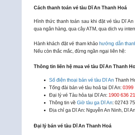
Cách thanh toán vé tàu Dĩ An Thanh Hoá
Hình thức thanh toán sau khi đặt vé tàu Dĩ A
qua ngân hàng, qua cây ATM, qua dịch vụ inter
Hành khách đặt vé tham khảo
hướng dẫn than
Nếu còn thắc mắc, đừng ngần ngại liên hệ:
Thông tin liên hệ mua vé tàu Dĩ An Thanh H
Số điện thoại bán vé tàu Dĩ An
Thanh H
Tổng đài bán vé tàu hoả tại Dĩ An:
0399 
Đại lý vé Tàu hỏa tại Dĩ An:
1900 636 2
Thông tin về
Giờ tàu ga Dĩ An
: 02743 7
Địa chỉ ga Dĩ An: Nguyễn An Ninh, Dĩ A
Đại lý bán vé tàu Dĩ An Thanh Hoá