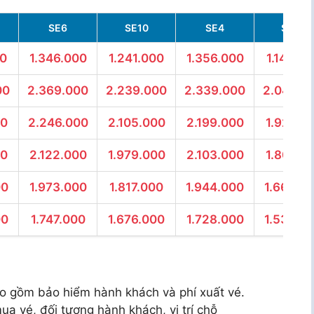
SE6
SE10
SE4
SE24
00
1.346.000
1.241.000
1.356.000
1.144.0
00
2.369.000
2.239.000
2.339.000
2.048.0
00
2.246.000
2.105.000
2.199.000
1.927.0
00
2.122.000
1.979.000
2.103.000
1.807.0
00
1.973.000
1.817.000
1.944.000
1.662.0
00
1.747.000
1.676.000
1.728.000
1.533.0
o gồm bảo hiểm hành khách và phí xuất vé.
ua vé, đối tượng hành khách, vị trí chỗ