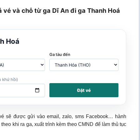
á vé và chỗ từ ga Dĩ An đi ga Thanh Hoá
nh Hoá
Ga tàu đến
 khứ hồi)
Đặt vé
 vé sẽ được gửi vào email, zalo, sms Facebook… hành
 theo khi ra ga, xuất trình kèm theo CMND để làm thủ tục