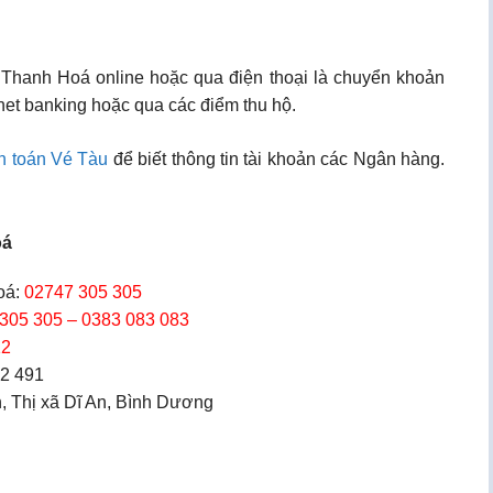
n Thanh Hoá online hoặc qua điện thoại là chuyển khoản
net banking hoặc qua các điểm thu hộ.
h toán Vé Tàu
để biết thông tin tài khoản các Ngân hàng.
oá
oá:
02747 305 305
305 305 – 0383 083 083
12
52 491
n, Thị xã Dĩ An, Bình Dương