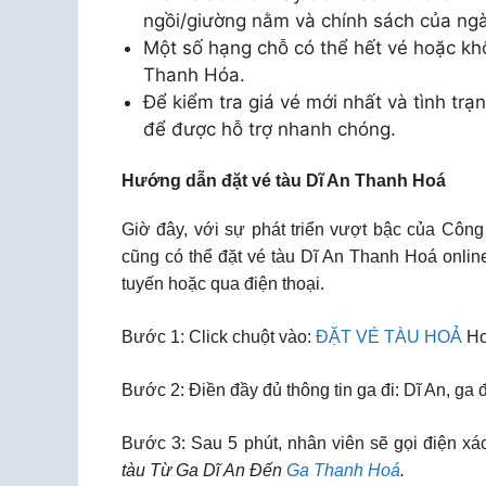
ngồi/giường nằm và chính sách của ng
Một số hạng chỗ có thể hết vé hoặc kh
Thanh Hóa.
Để kiểm tra giá vé mới nhất và tình trạn
để được hỗ trợ nhanh chóng.
Hướng dẫn đặt vé tàu Dĩ An Thanh Hoá
Giờ đây, với sự phát triển vượt bậc của Công
cũng có thể đặt vé tàu Dĩ An Thanh Hoá onlin
tuyến hoặc qua điện thoại.
Bước 1: Click chuột vào:
ĐẶT VÉ TÀU HOẢ
Ho
Bước 2: Điền đầy đủ thông tin ga đi: Dĩ An, ga
Bước 3: Sau 5 phút, nhân viên sẽ gọi điện xác
tàu Từ Ga Dĩ An Đến
Ga Thanh Hoá
.