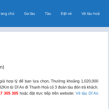
rang chủ
Ga tàu
Tàu
Đặt vé
Vé tàu hoả
ọn)
giá hợp lý để bạn lựa chọn, Thường khoảng 1,020,000
2Km từ Dĩ An đi Thanh Hoá có 3 đoàn tàu đón trả khách.
7 305 305
hoặc đặt trực tiếp trên website:
Vé tàu Dĩ An