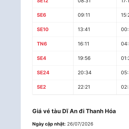
SE12
08:31
17:
SE6
09:11
15:
SE10
13:41
00:
TN6
16:11
04:
SE4
19:56
01:
SE24
20:34
05
SE2
22:21
02:
Giá vé tàu Dĩ An đi Thanh Hóa
Ngày cập nhật:
26/07/2026