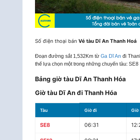
Số điện thoại bán
Vé tàu Dĩ An Thanh Hoá
Đoạn đường sắt 1,532Km từ
Ga Dĩ An
đi Than
thể lựa chọn một trong những chuyến tàu: SE8 
Bảng giờ tàu Dĩ An Thanh Hóa
Giờ tàu Dĩ An đi Thanh Hóa
Tàu
Giờ đi
Giờ
SE8
06:31
12: