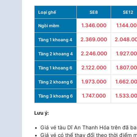
Loại ghế
SE8
SE12
1.346.000
1.144.0
Ngồi mềm
2.369.000
2.048.0
Tầng 1 khoang 4
2.246.000
1.927.0
Tầng 2 khoang 4
2.122.000
1.807.0
Tầng 1 khoang 6
1.973.000
1.662.0
Tầng 2 khoang 6
1.747.000
1.533.0
Tầng 3 khoang 6
Lưu ý:
Giá vé tàu Dĩ An Thanh Hóa trên đã ba
Giá vé có thể thay đổi theo thời điểm m