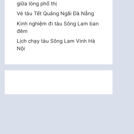
giữa lòng phố thị
SE2
Vé tàu Tết Quảng Ngãi Đà Nẵng
Kinh nghiệm đi tàu Sông Lam ban
00
1.356.000
đêm
00
2.339.000
Lịch chạy tàu Sông Lam Vinh Hà
Nội
00
2.199.000
00
2.103.000
00
1.944.000
00
1.728.000