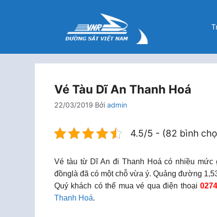
Chuyển
đến
T
nội
dung
Vé Tàu Dĩ An Thanh Hoá
22/03/2019
Bởi
admin
4.5/5 - (82 bình ch
Vé tàu từ Dĩ An đi Thanh Hoá có nhiều mức 
đồnglà đã có một chỗ vừa ý. Quảng đường 1,53
Quý khách có thể mua vé qua điện thoại
0274
Thanh Hoá
.