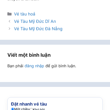
Danh
Vé tàu hoả
mục
Vé Tàu Mỹ Đức Dĩ An
Vé Tàu Mỹ Đức Đà Nẵng
Viết một bình luận
Bạn phải
đăng nhập
để gửi bình luận.
Đặt nhanh vé tàu
Một chiều
Khứ hồi