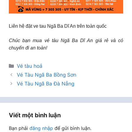
Liên hệ đặt ve tau Ngã Ba Dĩ An trên toàn quốc
Chúc bạn mua vé tàu Ngã Ba Dĩ An giá rẻ và có
chuyến đi an toàn!
Danh
Vé tàu hoả
mục
Vé Tàu Ngã Ba Bồng Sơn
Vé Tàu Ngã Ba Đà Nẵng
Viết một bình luận
Bạn phải
đăng nhập
để gửi bình luận.