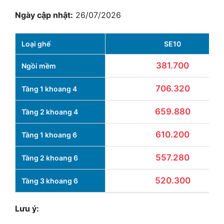
Ngày cập nhật:
26/07/2026
Loại ghế
SE10
381.700
Ngồi mềm
706.320
Tầng 1 khoang 4
659.880
Tầng 2 khoang 4
610.200
Tầng 1 khoang 6
557.280
Tầng 2 khoang 6
520.300
Tầng 3 khoang 6
Lưu ý: