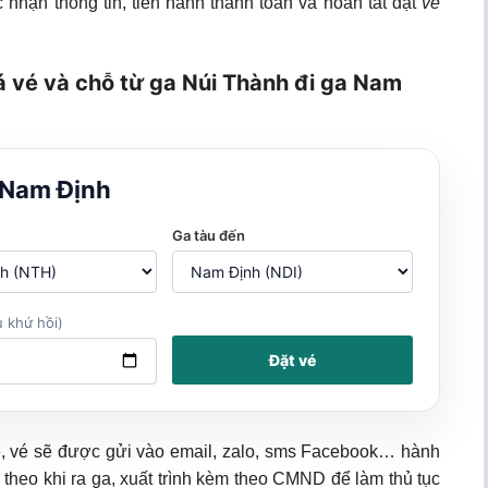
 nhận thông tin, tiến hành thanh toán và hoàn tất đặt
vé
á vé và chỗ từ ga Núi Thành đi ga Nam
 Nam Định
Ga tàu đến
 khứ hồi)
Đặt vé
e, vé sẽ được gửi vào email, zalo, sms Facebook… hành
 theo khi ra ga, xuất trình kèm theo CMND để làm thủ tục