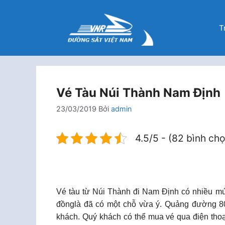
Chuyển
đến
T
nội
dung
Vé Tàu Núi Thành Nam Định
23/03/2019
Bởi
admin
4.5/5 - (82 bình ch
Vé tàu từ Núi Thành đi Nam Định có nhiều m
đồnglà đã có một chỗ vừa ý. Quảng đường 8
khách. Quý khách có thể mua vé qua điện tho