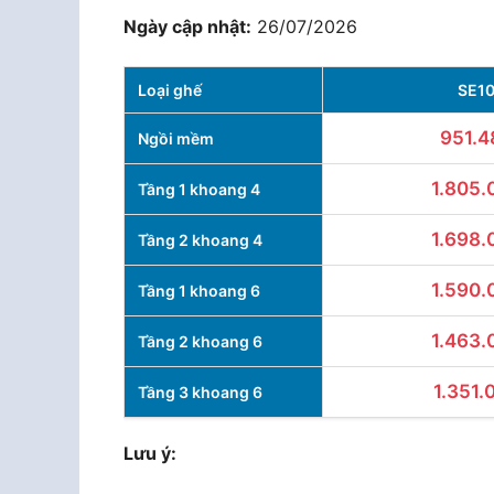
Ngày cập nhật:
26/07/2026
Loại ghế
SE1
951.4
Ngồi mềm
1.805.
Tầng 1 khoang 4
1.698.
Tầng 2 khoang 4
1.590.
Tầng 1 khoang 6
1.463.
Tầng 2 khoang 6
1.351.
Tầng 3 khoang 6
Lưu ý: