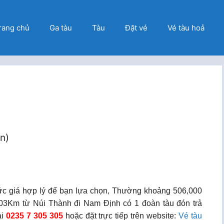
rang chủ
Ga tàu
Tàu
Đặt vé
Vé tàu hoả
ọn)
ức giá hợp lý để bạn lựa chọn, Thường khoảng 506,000
03Km từ Núi Thành đi Nam Định có 1 đoàn tàu đón trả
ại
0235 7 305 305
hoặc đặt trực tiếp trên website:
Vé tàu