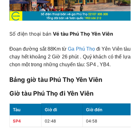
Số điện thoại bán
Vé tàu Phú Thọ Yên Viên
Đoạn đường sắt 88Km từ
Ga Phú Thọ
đi Yên Viên tàu
chạy hết khoảng 2 Giờ 26 phút . Quý khách có thể lựa
chọn một trong những chuyến tàu: SP4 , YB4.
Bảng giờ tàu Phú Thọ Yên Viên
Giờ tàu Phú Thọ đi Yên Viên
Tàu
Giờ đi
Giờ đến
T
SP4
02:48
04:58
2 