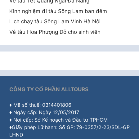
Vé tàu Tết Quảng Ngãi Đà Nẵng
Kinh nghiệm đi tàu Sông Lam ban đêm
Lịch chạy tàu Sông Lam Vinh Hà Nội
Vé tàu Hoa Phượng Đỏ cho sinh viên
CÔNG TY CỔ PHẦN ALLTOURS
♦ Mã số thuế: 0314401806
♦ Ngày cấp: Ngày 12/05/2017
♦ Nơi cấp: Sở Kế hoạch và Đầu tư TPHCM
♦Giấy phép Lữ hành: Số GP: 79-0357/2-23/SDL-GP
LHND