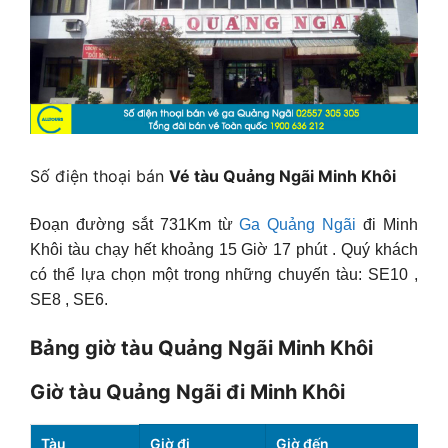
Số điện thoại bán
Vé tàu Quảng Ngãi Minh Khôi
Đoạn đường sắt 731Km từ
Ga Quảng Ngãi
đi Minh
Khôi tàu chạy hết khoảng 15 Giờ 17 phút . Quý khách
có thể lựa chọn một trong những chuyến tàu: SE10 ,
SE8 , SE6.
Bảng giờ tàu Quảng Ngãi Minh Khôi
Giờ tàu Quảng Ngãi đi Minh Khôi
Tàu
Giờ đi
Giờ đến
Th