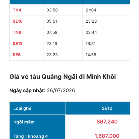
TN4
03:50
21:04
17 
SE10
05:51
23:28
17 
TN6
07:58
03:44
19
SE12
23:16
16:31
17 
SE6
23:23
14:56
15
Giá vé tàu Quảng Ngãi đi Minh Khôi
Ngày cập nhật:
26/07/2026
Loại ghế
SE10
867.240
Ngồi mềm
1.687.000
Tầng 1 khoang 4