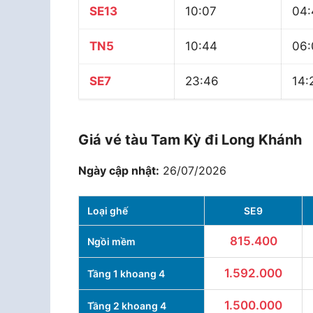
SE13
10:07
04:
TN5
10:44
06:
SE7
23:46
14:
Giá vé tàu Tam Kỳ đi Long Khánh
Ngày cập nhật:
26/07/2026
Loại ghế
SE9
815.400
Ngồi mềm
1.592.000
Tầng 1 khoang 4
1.500.000
Tầng 2 khoang 4