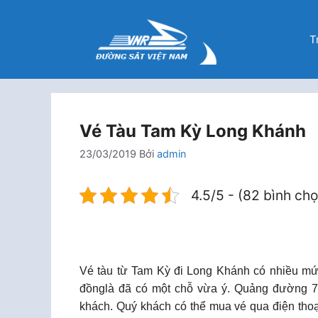
Chuyển
đến
T
nội
dung
Vé Tàu Tam Kỳ Long Khánh
23/03/2019
Bởi
admin
4.5/5 - (82 bình ch
Vé tàu từ Tam Kỳ đi Long Khánh có nhiều mứ
đồnglà đã có một chỗ vừa ý. Quảng đường 7
khách. Quý khách có thể mua vé qua điện tho