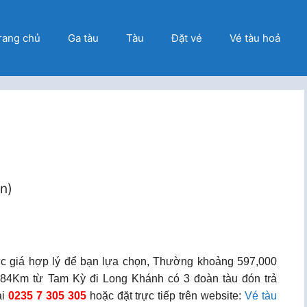
rang chủ
Ga tàu
Tàu
Đặt vé
Vé tàu hoả
ọn)
c giá hợp lý để bạn lựa chọn, Thường khoảng 597,000
84Km từ Tam Kỳ đi Long Khánh có 3 đoàn tàu đón trả
ại
0235 7 305 305
hoặc đặt trực tiếp trên website:
Vé tàu