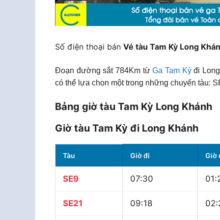
Số điện thoại bán
Vé tàu Tam Kỳ Long Khá
Đoạn đường sắt 784Km từ
Ga Tam Kỳ
đi Long
có thể lựa chọn một trong những chuyến tàu: S
Bảng giờ tàu Tam Kỳ Long Khánh
Giờ tàu Tam Kỳ đi Long Khánh
Tàu
Giờ đi
Giờ
SE9
07:30
01:
SE21
09:18
02: