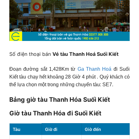
Số điện thoại bán
Vé tàu Thanh Hoá Suối Kiết
Đoạn đường sắt 1,428Km từ
Ga Thanh Hoá
đi Suối
Kiết tàu chạy hết khoảng 28 Giờ 4 phút . Quý khách có
thể lựa chọn một trong những chuyến tàu: SE7.
Bảng giờ tàu Thanh Hóa Suối Kiết
Giờ tàu Thanh Hóa đi Suối Kiết
Tàu
Giờ đi
Giờ đến
Th