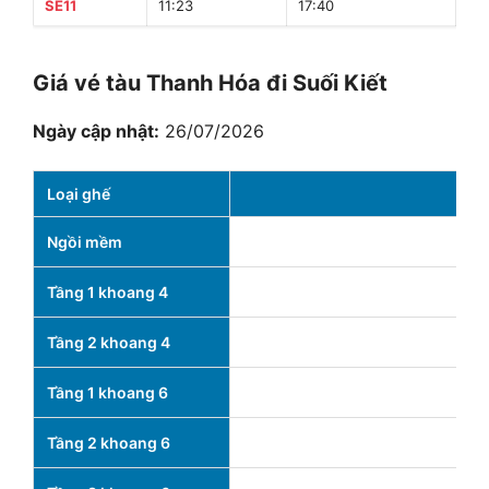
SE11
11:23
17:40
30 
Giá vé tàu Thanh Hóa đi Suối Kiết
Ngày cập nhật:
26/07/2026
Loại ghế
1
Ngồi mềm
2
Tầng 1 khoang 4
Tầng 2 khoang 4
1
Tầng 1 khoang 6
1
Tầng 2 khoang 6