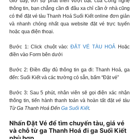
Giờ đây, với sự phát triển vượt bậc của Công nghệ
thông tin, bạn chẳng cần đi đâu xa chỉ cần ở nhà cũng
có thể đặt vé tàu Thanh Hoá Suối Kiết online đơn giản
và nhanh chóng nhất qua website đặt vé trực tuyến
hoặc qua điện thoại.
Bước 1: Click chuột vào:
ĐẶT VÉ TÀU HOẢ
Hoặc
điền vào Form bên dưới
Bước 2: Điền đầy đủ thông tin ga đi: Thanh Hoá, ga
đến: Suối Kiết và các trường có sẵn, bấm “Đặt vé”
Bước 3: Sau 5 phút, nhân viên sẽ gọi điện xác nhận
thông tin, tiến hành thanh toán và hoàn tất đặt
vé tàu
Từ Ga Thanh Hoá Đến
Ga Suối Kiết
.
Nhấn Đặt Vé để tìm chuyến tàu, giá vé
và chỗ từ ga Thanh Hoá đi ga Suối Kiết
phù hợp