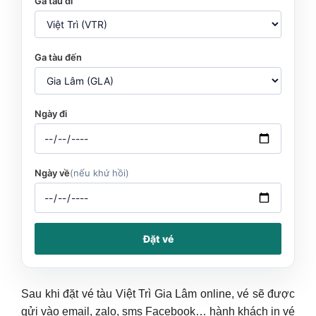
Ga tàu đi
Ga tàu đến
Ngày đi
Ngày về
(nếu khứ hồi)
Đặt vé
Sau khi đặt vé tàu Việt Trì Gia Lâm online, vé sẽ được
gửi vào email, zalo, sms Facebook… hành khách in vé