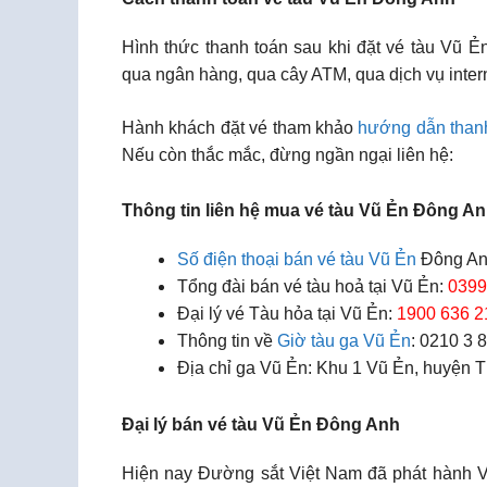
Hình thức thanh toán sau khi đặt vé tàu Vũ Ẻ
qua ngân hàng, qua cây ATM, qua dịch vụ inter
Hành khách đặt vé tham khảo
hướng dẫn than
Nếu còn thắc mắc, đừng ngần ngại liên hệ:
Thông tin liên hệ mua vé tàu Vũ Ẻn Đông A
Số điện thoại bán vé tàu Vũ Ẻn
Đông An
Tổng đài bán vé tàu hoả tại Vũ Ẻn:
0399
Đại lý vé Tàu hỏa tại Vũ Ẻn:
1900 636 2
Thông tin về
Giờ tàu ga Vũ Ẻn
: 0210 3 
Địa chỉ ga Vũ Ẻn: Khu 1 Vũ Ẻn, huyện 
Đại lý bán vé tàu Vũ Ẻn Đông Anh
Hiện nay Đường sắt Việt Nam đã phát hành Vé 