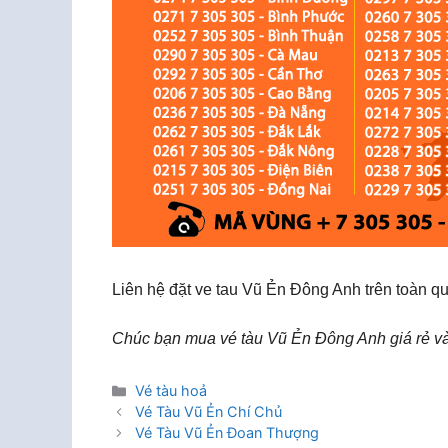
Liên hệ đặt ve tau Vũ Ẻn Đông Anh trên toàn q
Chúc bạn mua vé tàu Vũ Ẻn Đông Anh giá rẻ và
Danh
Vé tàu hoả
mục
Vé Tàu Vũ Ẻn Chí Chủ
Vé Tàu Vũ Ẻn Đoan Thượng