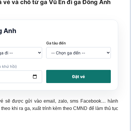
á vé và chỗ từ ga Vũ Ẻn đi ga Đông Anh
g Anh
Ga tàu đến
 khứ hồi)
Đặt vé
 vé sẽ được gửi vào email, zalo, sms Facebook… hành
 theo khi ra ga, xuất trình kèm theo CMND để làm thủ tục