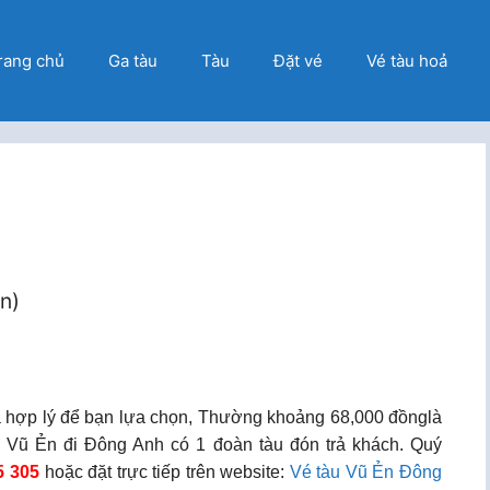
rang chủ
Ga tàu
Tàu
Đặt vé
Vé tàu hoả
ọn)
á hợp lý để bạn lựa chọn, Thường khoảng 68,000 đồnglà
Vũ Ẻn đi Đông Anh có 1 đoàn tàu đón trả khách. Quý
5 305
hoặc đặt trực tiếp trên website:
Vé tàu Vũ Ẻn Đông