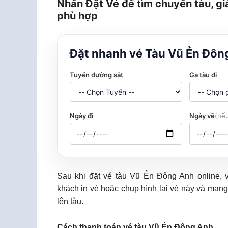
Nhấn Đặt Vé để tìm chuyến tàu, gi
phù hợp
Đặt nhanh vé Tàu Vũ Ẻn Đôn
Tuyến đường sắt
Ga tàu đi
Ngày đi
Ngày về
(nếu
Sau khi đặt vé tàu Vũ Ẻn Đông Anh online,
khách in vé hoặc chụp hình lại vé này và mang
lên tàu.
Cách thanh toán vé tàu Vũ Ẻn Đông Anh