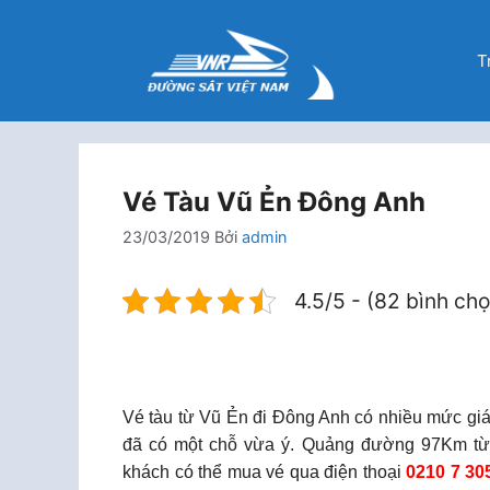
Chuyển
đến
T
nội
dung
Vé Tàu Vũ Ẻn Đông Anh
23/03/2019
Bởi
admin
4.5/5 - (82 bình ch
Vé tàu từ Vũ Ẻn đi Đông Anh có nhiều mức gi
đã có một chỗ vừa ý. Quảng đường 97Km từ 
khách có thể mua vé qua điện thoại
0210 7 30