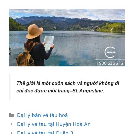
Thế giới là một cuốn sách và người không đi
chỉ đọc được một trang–
St. Augustine.
Danh
Đại lý bán vé tàu hoả
mục
Đại lý vé tàu tại Huyện Hoà An
Đại lý vé tàu tại Quận 3