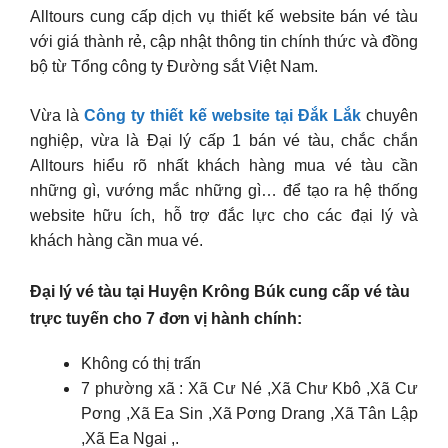
Alltours cung cấp dịch vụ thiết kế website bán vé tàu
với giá thành rẻ, cập nhật thông tin chính thức và đồng
bộ từ Tổng công ty Đường sắt Việt Nam.
Vừa là
Công ty thiết kế website tại Đắk Lắk
chuyên
nghiệp, vừa là Đại lý cấp 1 bán vé tàu, chắc chắn
Alltours hiểu rõ nhất khách hàng mua vé tàu cần
những gì, vướng mắc những gì… để tạo ra hệ thống
website hữu ích, hỗ trợ đắc lực cho các đại lý và
khách hàng cần mua vé.
Đại lý vé tàu tại Huyện Krông Búk cung cấp vé tàu
trực tuyến cho 7 đơn vị hành chính:
Không có thị trấn
7 phường xã : Xã Cư Né ,Xã Chư Kbô ,Xã Cư
Pơng ,Xã Ea Sin ,Xã Pơng Drang ,Xã Tân Lập
,Xã Ea Ngai ,.