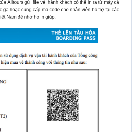
ủa Alltours gửi file vé, hành khách có thể in ra từ máy cá
ác ga hoặc cung cấp mã code cho nhân viên hỗ trợ tại các
iệt Nam để nhờ họ in giúp.