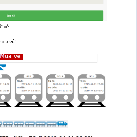
ặt vé
“mua vé”