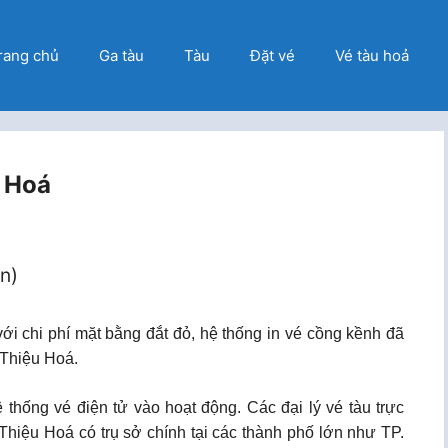
rang chủ
Ga tàu
Tàu
Đặt vé
Vé tàu hoả
u Hoá
ọn)
ới chi phí mặt bằng đắt đỏ, hệ thống in vé cồng kềnh đã
 Thiệu Hoá.
hống vé điện tử vào hoạt động. Các đại lý vé tàu trực
Thiệu Hoá có trụ sở chính tại các thành phố lớn như TP.