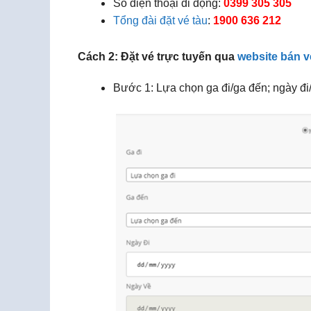
Số điện thoại di động:
0399 305 305
Tổng đài đặt vé tàu
:
1900 636 212
Cách 2: Đặt vé trực tuyến qua
website bán v
Bước 1: Lựa chọn ga đi/ga đến; ngày đi/