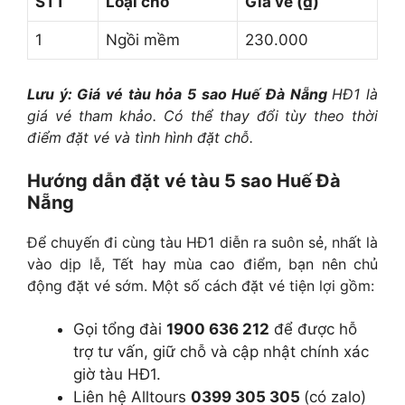
STT
Loại chỗ
Giá vé (₫)
1
Ngồi mềm
230.000
Lưu ý: Giá vé tàu hỏa 5 sao Huế Đà Nẵng
HĐ1 là
giá vé tham khảo. Có thể thay đổi tùy theo thời
điểm đặt vé và tình hình đặt chỗ.
Hướng dẫn đặt vé tàu 5 sao Huế Đà
Nẵng
Để chuyến đi cùng tàu HĐ1 diễn ra suôn sẻ, nhất là
vào dịp lễ, Tết hay mùa cao điểm, bạn nên chủ
động đặt vé sớm. Một số cách đặt vé tiện lợi gồm:
Gọi tổng đài
1900 636 212
để được hỗ
trợ tư vấn, giữ chỗ và cập nhật chính xác
giờ tàu HĐ1.
Liên hệ Alltours
0399 305 305
(có zalo)