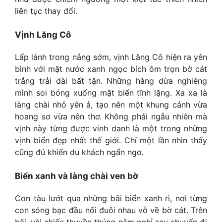
liên tục thay đổi.
Vịnh Lăng Cô
Lấp lánh trong nắng sớm, vịnh Lăng Cô hiện ra yên
bình với mặt nước xanh ngọc bích ôm trọn bờ cát
trắng trải dài bất tận. Những hàng dừa nghiêng
mình soi bóng xuống mặt biển tĩnh lặng. Xa xa là
làng chài nhỏ yên ả, tạo nên một khung cảnh vừa
hoang sơ vừa nên thơ. Không phải ngẫu nhiên mà
vịnh này từng được vinh danh là một trong những
vịnh biển đẹp nhất thế giới. Chỉ một lần nhìn thấy
cũng đủ khiến du khách ngẩn ngơ.
Biển xanh và làng chài ven bờ
Con tàu lướt qua những bãi biển xanh rì, nơi từng
con sóng bạc đầu nối đuôi nhau vỗ về bờ cát. Trên
bãi, vài chiếc thuyền thúng nằm nghỉ sau chuyến đi