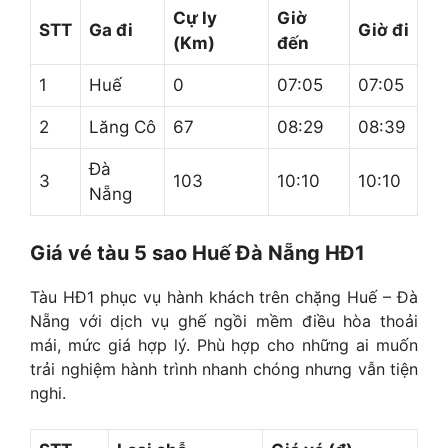
Cự ly
Giờ
STT
Ga đi
Giờ đi
(Km)
đến
1
Huế
0
07:05
07:05
2
Lăng Cô
67
08:29
08:39
Đà
3
103
10:10
10:10
Nẵng
Giá vé tàu 5 sao Huế Đà Nẵng HĐ1
Tàu HĐ1 phục vụ hành khách trên chặng Huế – Đà
Nẵng với dịch vụ ghế ngồi mềm điều hòa thoải
mái, mức giá hợp lý. Phù hợp cho những ai muốn
trải nghiệm hành trình nhanh chóng nhưng vẫn tiện
nghi.