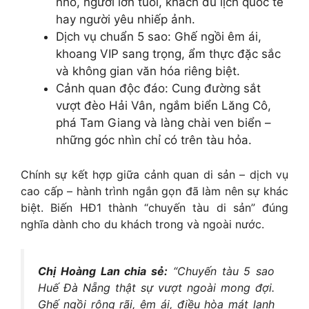
nhỏ, người lớn tuổi, khách du lịch quốc tế
hay người yêu nhiếp ảnh.
Dịch vụ chuẩn 5 sao: Ghế ngồi êm ái,
khoang VIP sang trọng, ẩm thực đặc sắc
và không gian văn hóa riêng biệt.
Cảnh quan độc đáo: Cung đường sắt
vượt đèo Hải Vân, ngắm biển Lăng Cô,
phá Tam Giang và làng chài ven biển –
những góc nhìn chỉ có trên tàu hỏa.
Chính sự kết hợp giữa cảnh quan di sản – dịch vụ
cao cấp – hành trình ngắn gọn đã làm nên sự khác
biệt. Biến HĐ1 thành “chuyến tàu di sản” đúng
nghĩa dành cho du khách trong và ngoài nước.
Chị Hoàng Lan chia sẻ:
“Chuyến tàu 5 sao
Huế Đà Nẵng thật sự vượt ngoài mong đợi.
Ghế ngồi rộng rãi, êm ái, điều hòa mát lạnh