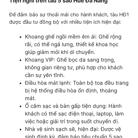
Tiện nghi trên tàu 5 sao Huế Đà Nẵng
Để đảm bảo sự thoải mái cho hành khách, tàu HĐ1
được đầu tư đồng bộ với nhiều tiện ích hiện đại:
Khoang ghế ngồi mềm êm ái: Ghế rộng
rãi, có thể ngả lưng, thiết kế khoa học
giúp giảm mỏi khi di chuyển.
Khoang VIP: Ghế bọc da sang trọng,
không gian riêng tư, phù hợp cho khách
cần sự yên tĩnh.
Điều hòa mát lạnh: Toàn bộ toa đều trang
bị hệ thống điều hòa ổn định, thoáng
mát.
Ổ cắm sạc và bàn gấp tiện dụng: Hành
khách có thể sạc điện thoại, laptop, làm
việc hoặc giải trí trong suốt chuyến đi.
Nhà vệ sinh sạch sẽ, hiện đại: Được vệ
sinh định kỳ, đảm bảo tiêu chuẩn 5 sao.