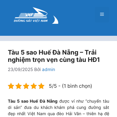
Chuyển
đến
Menu
nội
dung
Tàu 5 sao Huế Đà Nẵng – Trải
nghiệm trọn vẹn cùng tàu HĐ1
23/09/2025
Bởi
admin
5/5 - (1 bình chọn)
Tàu 5 sao Huế Đà Nẵng
được ví như “chuyến tàu
di sản” đưa du khách khám phá cung đường sắt
đẹp nhất Việt Nam qua đèo Hải Vân – thiên hạ đệ