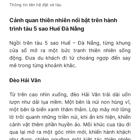
Thông tin liên hệ đặt vé tàu
Cảnh quan thiên nhiên nổi bật trên hành
trình tàu 5 sao Huế Đà Nẵng
Ngồi trên tàu 5 sao Huế – Đà Nẵng, từng khung
cửa sổ mở ra một bức tranh thiên nhiên sống
động. Đưa du khách đi từ choáng ngợp đến say
mê trong từng khoảnh khắc.
Đèo Hải Vân
Từ trên cao nhìn xuống, đèo Hải Vân trải dài uốn
lượn như dải lụa mềm. Một bên là núi non hùng vĩ,
một bên là biển xanh thăm thẳm. Lớp mây mờ lững
lờ trôi quanh những triền núi, khi ẩn khi hiện, khiến
cảnh vật thêm phần huyền ảo. Mỗi khúc cua tàu đi
qua lại mở ra một góc nhìn mới, khiến hành khách
như được chiêm ngưỡng một kiệt tác thiên nhiên