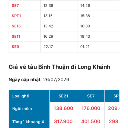
SE7
12:39
14:26
1
SPT1
13:15
15:38
2
SE15
13:42
16:00
2
SE11
16:29
18:43
2
SE9
22:17
01:21
3
Giá vé tàu Bình Thuận đi Long Khánh
Ngày cập nhật:
26/07/2026
Loại ghế
SE21
SE7
SPT1
138.600
176.000
209.00
Ngồi mềm
317.900
401.500
298.100
Tầng 1 khoang 4