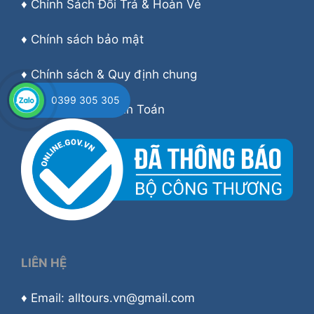
♦
Chính Sách Đổi Trả & Hoàn Vé
♦
Chính sách bảo mật
♦
Chính sách & Quy định chung
0399 305 305
♦
Hướng dẫn Thanh Toán
LIÊN HỆ
♦ Email: alltours.vn@gmail.com