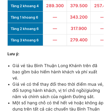
289.300
379.500
257.400
Tầng 2 khoang 4
—
343.200
—
Tầng 1 khoang 6
—
317.900
—
Tầng 2 khoang 6
—
279.400
—
Tầng 3 khoang 6
Lưu ý:
Giá vé tàu Bình Thuận Long Khánh trên đã
bao gồm bảo hiểm hành khách và phí xuất
vé.
Giá vé có thể thay đổi theo thời điểm mua vé,
đối tượng hành khách, vị trí chỗ ngồi/giường
nằm và chính sách của ngành Đường sắt.
Một số hạng chỗ có thể hết vé hoặc không áp
dụng trên tất cả các chuyến tàu Bình Thuận