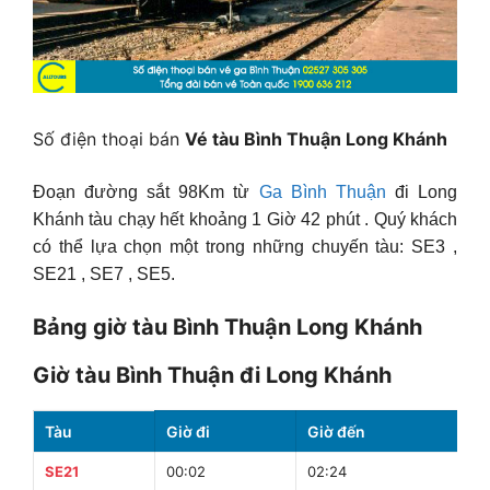
Số điện thoại bán
Vé tàu Bình Thuận Long Khánh
Đoạn đường sắt 98Km từ
Ga Bình Thuận
đi Long
Khánh tàu chạy hết khoảng 1 Giờ 42 phút . Quý khách
có thể lựa chọn một trong những chuyến tàu: SE3 ,
SE21 , SE7 , SE5.
Bảng giờ tàu Bình Thuận Long Khánh
Giờ tàu Bình Thuận đi Long Khánh
Tàu
Giờ đi
Giờ đến
T
SE21
00:02
02:24
2