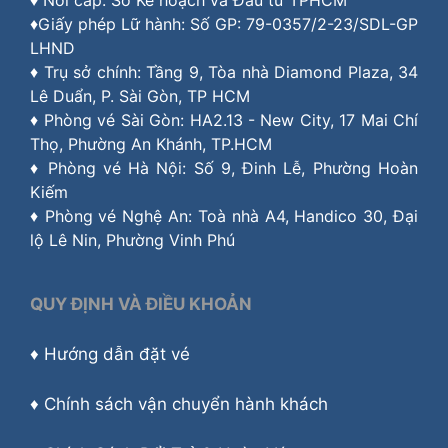
♦ Nơi cấp: Sở Kế hoạch và Đầu tư TPHCM
♦Giấy phép Lữ hành: Số GP: 79-0357/2-23/SDL-GP
LHND
♦ Trụ sở chính: Tầng 9, Tòa nhà Diamond Plaza, 34
Lê Duẩn, P. Sài Gòn, TP HCM
♦ Phòng vé Sài Gòn: HA2.13 - New City, 17 Mai Chí
Thọ, Phường An Khánh, TP.HCM
♦ Phòng vé Hà Nội: Số 9, Đinh Lễ, Phường Hoàn
Kiếm
♦ Phòng vé Nghệ An: Toà nhà A4, Handico 30, Đại
lộ Lê Nin, Phường Vinh Phú
QUY ĐỊNH VÀ ĐIỀU KHOẢN
♦
Hướng dẫn đặt vé
♦
Chính sách vận chuyển hành khách