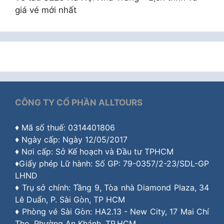
giá vé mới nhất
CÔNG TY CỔ PHẦN ALLTOURS
♦ Mã số thuế: 0314401806
♦ Ngày cấp: Ngày 12/05/2017
♦ Nơi cấp: Sở Kế hoạch và Đầu tư TPHCM
♦Giấy phép Lữ hành: Số GP: 79-0357/2-23/SDL-GP
LHND
♦ Trụ sở chính: Tầng 9, Tòa nhà Diamond Plaza, 34
Lê Duẩn, P. Sài Gòn, TP HCM
♦ Phòng vé Sài Gòn: HA2.13 - New City, 17 Mai Chí
Thọ, Phường An Khánh, TP.HCM