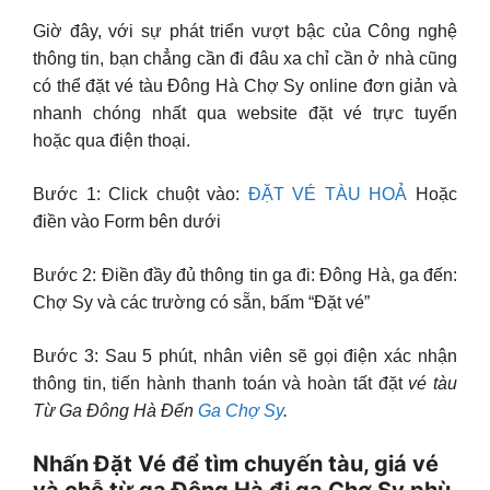
Giờ đây, với sự phát triển vượt bậc của Công nghệ
thông tin, bạn chẳng cần đi đâu xa chỉ cần ở nhà cũng
có thể đặt vé tàu Đông Hà Chợ Sy online đơn giản và
nhanh chóng nhất qua website đặt vé trực tuyến
hoặc qua điện thoại.
Bước 1: Click chuột vào:
ĐẶT VÉ TÀU HOẢ
Hoặc
điền vào Form bên dưới
Bước 2: Điền đầy đủ thông tin ga đi: Đông Hà, ga đến:
Chợ Sy và các trường có sẵn, bấm “Đặt vé”
Bước 3: Sau 5 phút, nhân viên sẽ gọi điện xác nhận
thông tin, tiến hành thanh toán và hoàn tất đặt
vé tàu
Từ Ga Đông Hà Đến
Ga Chợ Sy
.
Nhấn Đặt Vé để tìm chuyến tàu, giá vé
và chỗ từ ga Đông Hà đi ga Chợ Sy phù