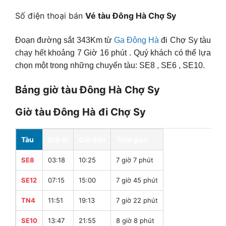
Số điện thoại bán
Vé tàu Đông Hà Chợ Sy
Đoạn đường sắt 343Km từ
Ga Đông Hà
đi Chợ Sy tàu
chạy hết khoảng 7 Giờ 16 phút . Quý khách có thể lựa
chọn một trong những chuyến tàu: SE8 , SE6 , SE10.
Bảng giờ tàu Đông Hà Chợ Sy
Giờ tàu Đông Hà đi Chợ Sy
Tàu
Giờ đi
Giờ đến
Thời gian
SE8
03:18
10:25
7 giờ 7 phút
SE12
07:15
15:00
7 giờ 45 phút
TN4
11:51
19:13
7 giờ 22 phút
SE10
13:47
21:55
8 giờ 8 phút