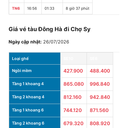
TN6
16:56
01:33
8 giờ 37 phút
Giá vé tàu Đông Hà đi Chợ Sy
Ngày cập nhật:
26/07/2026
Loại ghế
SE10
SE6
Ngồi mềm
427.900
488.400
Tầng 1 khoang 4
865.080
996.840
Tầng 2 khoang 4
812.160
942.840
Tầng 1 khoang 6
744.120
871.560
Tầng 2 khoang 6
679.320
808.920