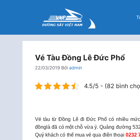
Chuyển
đến
T
nội
dung
Vé Tàu Đồng Lê Đức Phổ
22/03/2019
Bởi
admin
4.5/5 - (82 bình ch
Vé tàu từ Đồng Lê đi Đức Phổ có nhiều mức
đồnglà đã có một chỗ vừa ý. Quảng đường 532
Quý khách có thể mua vé qua điện thoại
0232 