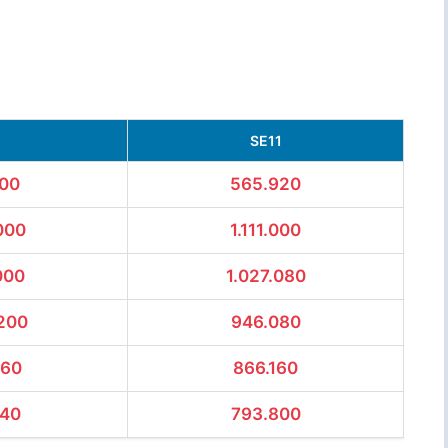
SE11
600
565.920
000
1.111.000
000
1.027.080
200
946.080
560
866.160
640
793.800