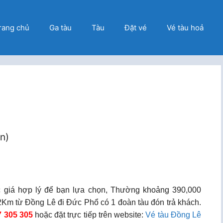
rang chủ
Ga tàu
Tàu
Đặt vé
Vé tàu hoả
ọn)
 giá hợp lý để bạn lựa chọn, Thường khoảng 390,000
Km từ Đồng Lê đi Đức Phổ có 1 đoàn tàu đón trả khách.
7 305 305
hoặc đặt trực tiếp trên website:
Vé tàu Đồng Lê