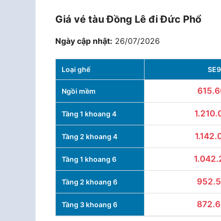
Giá vé tàu Đồng Lê đi Đức Phổ
Ngày cập nhật:
26/07/2026
Loại ghế
SE9
615.
Ngồi mềm
1.210.
Tầng 1 khoang 4
1.142.
Tầng 2 khoang 4
1.042.
Tầng 1 khoang 6
952.
Tầng 2 khoang 6
872.
Tầng 3 khoang 6