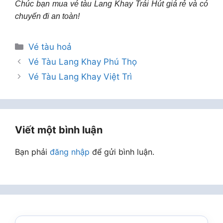
Chúc bạn mua vé tàu Lang Khay Trái Hút giá rẻ và có
chuyến đi an toàn!
Danh
Vé tàu hoả
mục
Vé Tàu Lang Khay Phú Thọ
Vé Tàu Lang Khay Việt Trì
Viết một bình luận
Bạn phải
đăng nhập
để gửi bình luận.