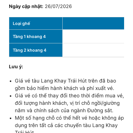
Ngày cập nhật:
26/07/2026
Loại ghế
Tầng 1 khoang 4
Tầng 2 khoang 4
Lưu ý:
Giá vé tàu Lang Khay Trái Hút trên đã bao
gồm bảo hiểm hành khách và phí xuất vé.
Giá vé có thể thay đổi theo thời điểm mua vé,
đối tượng hành khách, vị trí chỗ ngồi/giường
nằm và chính sách của ngành Đường sắt.
Một số hạng chỗ có thể hết vé hoặc không áp
dụng trên tất cả các chuyến tàu Lang Khay
Trái Hút.