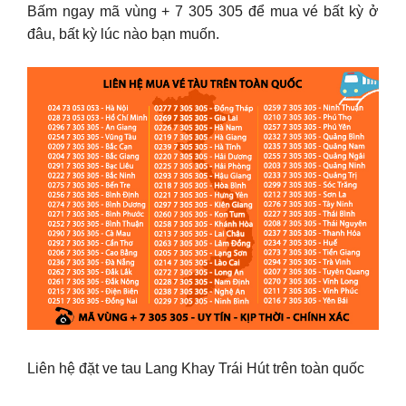
Bấm ngay mã vùng + 7 305 305 để mua vé bất kỳ ở
đâu, bất kỳ lúc nào bạn muốn.
Liên hệ đặt ve tau Lang Khay Trái Hút trên toàn quốc