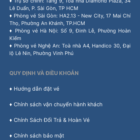
♦ Trụ sở chính: Tầng 9, Tòa nhà Diamond Plaza, 34
Lê Duẩn, P. Sài Gòn, TP HCM
♦ Phòng vé Sài Gòn: HA2.13 - New City, 17 Mai Chí
Thọ, Phường An Khánh, TP.HCM
♦ Phòng vé Hà Nội: Số 9, Đinh Lễ, Phường Hoàn
Kiếm
♦ Phòng vé Nghệ An: Toà nhà A4, Handico 30, Đại
lộ Lê Nin, Phường Vinh Phú
QUY ĐỊNH VÀ ĐIỀU KHOẢN
♦
Hướng dẫn đặt vé
♦
Chính sách vận chuyển hành khách
♦
Chính Sách Đổi Trả & Hoàn Vé
♦
Chính sách bảo mật