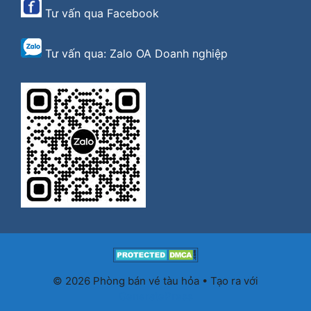
Tư vấn qua
Facebook
Tư vấn qua:
Zalo OA Doanh nghiệp
© 2026 Phòng bán vé tàu hỏa
• Tạo ra với
GeneratePress