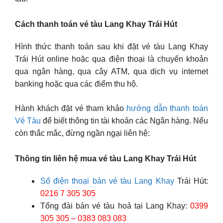
Cách thanh toán vé tàu Lang Khay Trái Hút
Hình thức thanh toán sau khi đặt vé tàu Lang Khay
Trái Hút online hoặc qua điện thoại là chuyển khoản
qua ngân hàng, qua cây ATM, qua dịch vụ internet
banking hoặc qua các điểm thu hộ.
Hành khách đặt vé tham khảo
hướng dẫn thanh toán
Vé Tàu
để biết thông tin tài khoản các Ngân hàng. Nếu
còn thắc mắc, đừng ngần ngại liên hệ:
Thông tin liên hệ mua vé tàu Lang Khay Trái Hút
Số điện thoại bán vé tàu Lang Khay
Trái Hút:
0216 7 305 305
Tổng đài bán vé tàu hoả tại Lang Khay:
0399
305 305 – 0383 083 083