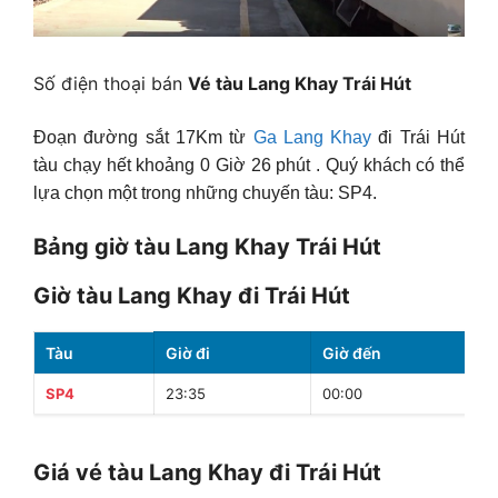
Số điện thoại bán
Vé tàu Lang Khay Trái Hút
Đoạn đường sắt 17Km từ
Ga Lang Khay
đi Trái Hút
tàu chạy hết khoảng 0 Giờ 26 phút . Quý khách có thể
lựa chọn một trong những chuyến tàu: SP4.
Bảng giờ tàu Lang Khay Trái Hút
Giờ tàu Lang Khay đi Trái Hút
Tàu
Giờ đi
Giờ đến
SP4
23:35
00:00
Giá vé tàu Lang Khay đi Trái Hút