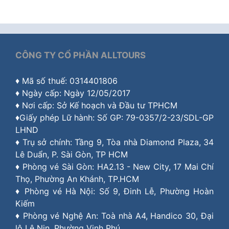
CÔNG TY CỔ PHẦN ALLTOURS
♦ Mã số thuế: 0314401806
♦ Ngày cấp: Ngày 12/05/2017
♦ Nơi cấp: Sở Kế hoạch và Đầu tư TPHCM
♦Giấy phép Lữ hành: Số GP: 79-0357/2-23/SDL-GP
LHND
♦ Trụ sở chính: Tầng 9, Tòa nhà Diamond Plaza, 34
Lê Duẩn, P. Sài Gòn, TP HCM
♦ Phòng vé Sài Gòn: HA2.13 - New City, 17 Mai Chí
Thọ, Phường An Khánh, TP.HCM
♦ Phòng vé Hà Nội: Số 9, Đinh Lễ, Phường Hoàn
Kiếm
♦ Phòng vé Nghệ An: Toà nhà A4, Handico 30, Đại
lộ Lê Nin, Phường Vinh Phú