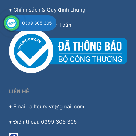
♦
Chính sách & Quy định chung
0399 305 305
♦
Hướng dẫn Thanh Toán
LIÊN HỆ
♦ Email: alltours.vn@gmail.com
♦ Điện thoại: 0399 305 305