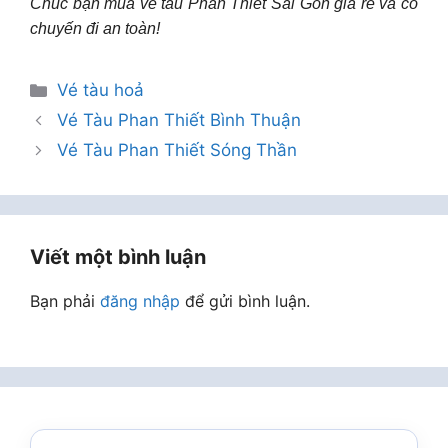
Chúc bạn mua vé tàu Phan Thiết Sài Gòn giá rẻ và có
chuyến đi an toàn!
Danh
Vé tàu hoả
mục
Vé Tàu Phan Thiết Bình Thuận
Vé Tàu Phan Thiết Sóng Thần
Viết một bình luận
Bạn phải
đăng nhập
để gửi bình luận.