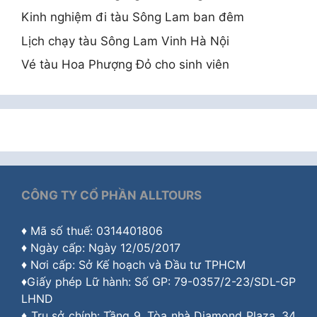
Kinh nghiệm đi tàu Sông Lam ban đêm
Lịch chạy tàu Sông Lam Vinh Hà Nội
Vé tàu Hoa Phượng Đỏ cho sinh viên
CÔNG TY CỔ PHẦN ALLTOURS
♦ Mã số thuế: 0314401806
♦ Ngày cấp: Ngày 12/05/2017
♦ Nơi cấp: Sở Kế hoạch và Đầu tư TPHCM
♦Giấy phép Lữ hành: Số GP: 79-0357/2-23/SDL-GP
LHND
♦ Trụ sở chính: Tầng 9, Tòa nhà Diamond Plaza, 34