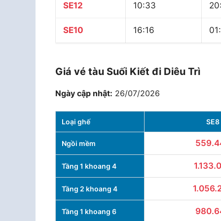
SE12
10:33
20
SE10
16:16
01
Giá vé tàu Suối Kiết đi Diêu Trì
Ngày cập nhật:
26/07/2026
Loại ghế
SE8
559.4
Ngồi mềm
1.133.
Tầng 1 khoang 4
1.056.
Tầng 2 khoang 4
980.6
Tầng 1 khoang 6