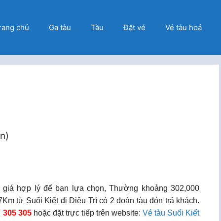
rang chủ
Ga tàu
Tàu
Đặt vé
Vé tàu hoả
ọn)
ức giá hợp lý để bạn lựa chọn, Thường khoảng 302,000
m từ Suối Kiết đi Diêu Trì có 2 đoàn tàu đón trả khách.
7 305 305
hoặc đặt trực tiếp trên website:
Vé tàu Suối Kiết