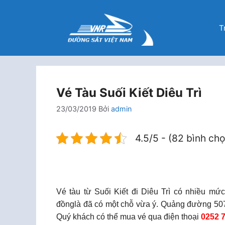
Chuyển
đến
T
nội
dung
Vé Tàu Suối Kiết Diêu Trì
23/03/2019
Bởi
admin
4.5/5 - (82 bình ch
Vé tàu từ Suối Kiết đi Diêu Trì có nhiều m
đồnglà đã có một chỗ vừa ý. Quảng đường 507K
Quý khách có thể mua vé qua điện thoại
0252 