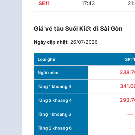
SE11
17:43
21
Giá vé tàu Suối Kiết đi Sài Gòn
Ngày cập nhật:
26/07/2026
Loại ghế
SPT
238.7
Ngồi mềm
341.0
Tầng 1 khoang 4
293.7
Tầng 2 khoang 4
—
Tầng 1 khoang 6
—
Tầng 2 khoang 6