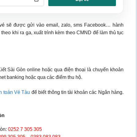
, vé sẽ được gửi vào email, zalo, sms Facebook… hành
 theo khi ra ga, xuất trình kèm theo CMND để làm thủ tục
Kiết Sài Gòn online hoặc qua điện thoại là chuyển khoản
net banking hoặc qua các điểm thu hộ.
h toán Vé Tàu
để biết thông tin tài khoản các Ngân hàng.
òn
òn:
0252 7 305 305
399 305 305 – 0383 083 083