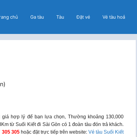
rang chủ
Ga tàu
Tàu
Đặt vé
Vé tàu hoả
ọn)
c giá hợp lý để bạn lựa chọn, Thường khoảng 130,000
m từ Suối Kiết đi Sài Gòn có 1 đoàn tàu đón trả khách.
7 305 305
hoặc đặt trực tiếp trên website:
Vé tàu Suối Kiết