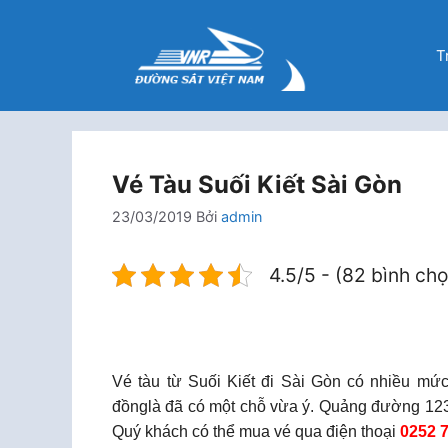
Chuyển
đến
T
nội
dung
Vé Tàu Suối Kiết Sài Gòn
23/03/2019
Bởi
admin
4.5/5 - (82 bình ch
Vé tàu từ Suối Kiết đi Sài Gòn có nhiều mứ
đồnglà đã có một chỗ vừa ý. Quảng đường 123K
Quý khách có thể mua vé qua điện thoại
0252 