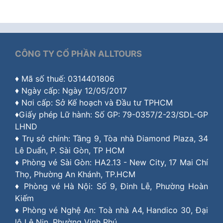
CÔNG TY CỔ PHẦN ALLTOURS
♦ Mã số thuế: 0314401806
♦ Ngày cấp: Ngày 12/05/2017
♦ Nơi cấp: Sở Kế hoạch và Đầu tư TPHCM
♦Giấy phép Lữ hành: Số GP: 79-0357/2-23/SDL-GP
LHND
♦ Trụ sở chính: Tầng 9, Tòa nhà Diamond Plaza, 34
Lê Duẩn, P. Sài Gòn, TP HCM
♦ Phòng vé Sài Gòn: HA2.13 - New City, 17 Mai Chí
Thọ, Phường An Khánh, TP.HCM
♦ Phòng vé Hà Nội: Số 9, Đinh Lễ, Phường Hoàn
Kiếm
♦ Phòng vé Nghệ An: Toà nhà A4, Handico 30, Đại
lộ Lê Nin, Phường Vinh Phú