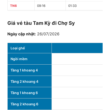
TN6
09:16
01:33
16
Giá vé tàu Tam Kỳ đi Chợ Sy
Ngày cập nhật:
26/07/2026
Loại ghế
Ngồi mềm
Tầng 1 khoang 4
1
Tầng 2 khoang 4
Tầng 1 khoang 6
Tầng 2 khoang 6