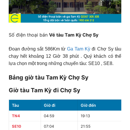
Số điện thoại bán
Vé tàu Tam Kỳ Chợ Sy
Đoạn đường sắt 586Km từ
Ga Tam Kỳ
đi Chợ Sy tàu
chạy hết khoảng 12 Giờ 38 phút . Quý khách có thể
lựa chọn một trong những chuyến tàu: SE10 , SE8.
Bảng giờ tàu Tam Kỳ Chợ Sy
Giờ tàu Tam Kỳ đi Chợ Sy
Tàu
Giờ đi
Giờ đến
Th
TN4
04:59
19:13
14
SE10
07:04
21:55
14