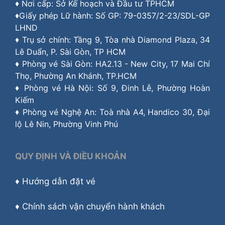
♦ Nơi cấp: Sở Kế hoạch và Đầu tư TPHCM
♦Giấy phép Lữ hành: Số GP: 79-0357/2-23/SDL-GP
LHND
♦ Trụ sở chính: Tầng 9, Tòa nhà Diamond Plaza, 34
Lê Duẩn, P. Sài Gòn, TP HCM
♦ Phòng vé Sài Gòn: HA2.13 - New City, 17 Mai Chí
Thọ, Phường An Khánh, TP.HCM
♦ Phòng vé Hà Nội: Số 9, Đinh Lễ, Phường Hoàn
Kiếm
♦ Phòng vé Nghệ An: Toà nhà A4, Handico 30, Đại
lộ Lê Nin, Phường Vinh Phú
QUY ĐỊNH VÀ ĐIỀU KHOẢN
♦
Hướng dẫn đặt vé
♦
Chính sách vận chuyển hành khách