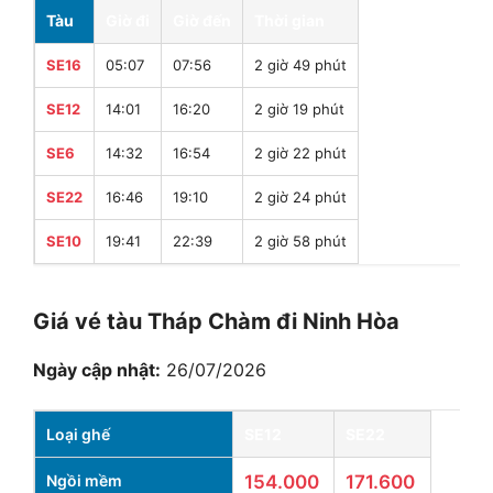
Tàu
Giờ đi
Giờ đến
Thời gian
SE16
05:07
07:56
2 giờ 49 phút
SE12
14:01
16:20
2 giờ 19 phút
SE6
14:32
16:54
2 giờ 22 phút
SE22
16:46
19:10
2 giờ 24 phút
SE10
19:41
22:39
2 giờ 58 phút
Giá vé tàu Tháp Chàm đi Ninh Hòa
Ngày cập nhật:
26/07/2026
Loại ghế
SE12
SE22
Ngồi mềm
154.000
171.600