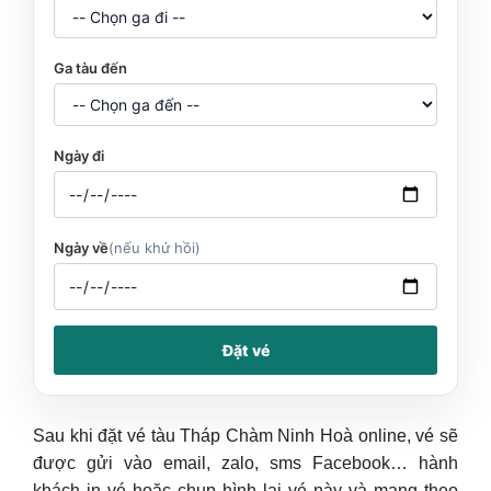
Ga tàu đến
Ngày đi
Ngày về
(nếu khứ hồi)
Đặt vé
Sau khi đặt vé tàu Tháp Chàm Ninh Hoà online, vé sẽ
được gửi vào email, zalo, sms Facebook… hành
khách in vé hoặc chụp hình lại vé này và mang theo