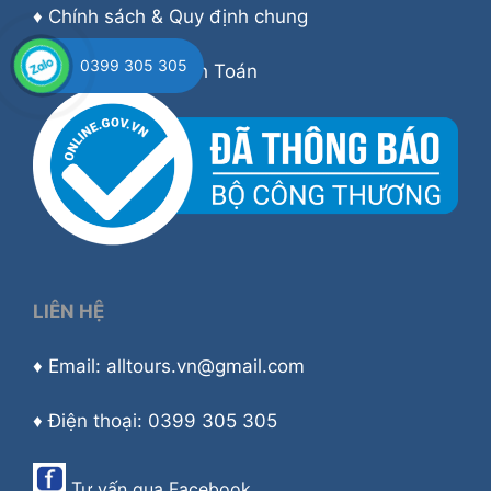
♦
Chính sách & Quy định chung
0399 305 305
♦
Hướng dẫn Thanh Toán
LIÊN HỆ
♦ Email: alltours.vn@gmail.com
♦ Điện thoại: 0399 305 305
Tư vấn qua
Facebook