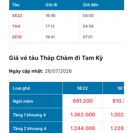
Tàu
Giờ đi
Giờ đến
Th
SE22
16:46
04:00
11
TN4
17:12
04:56
11
SE10
19:41
07:01
11
Giá vé tàu Tháp Chàm đi Tam Kỳ
Ngày cập nhật:
26/07/2026
Loại ghế
SE22
SE10
691.200
610.200
Ngồi mềm
1.362.000
1.302.00
Tầng 1 khoang 4
1.244.000
1.228.00
Tầng 2 khoang 4