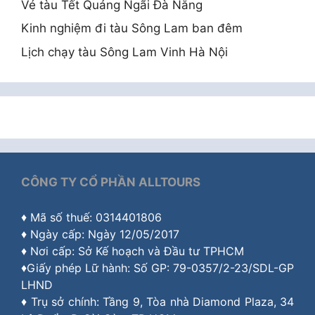
Vé tàu Tết Quảng Ngãi Đà Nẵng
Kinh nghiệm đi tàu Sông Lam ban đêm
Lịch chạy tàu Sông Lam Vinh Hà Nội
CÔNG TY CỔ PHẦN ALLTOURS
♦ Mã số thuế: 0314401806
♦ Ngày cấp: Ngày 12/05/2017
♦ Nơi cấp: Sở Kế hoạch và Đầu tư TPHCM
♦Giấy phép Lữ hành: Số GP: 79-0357/2-23/SDL-GP
LHND
♦ Trụ sở chính: Tầng 9, Tòa nhà Diamond Plaza, 34