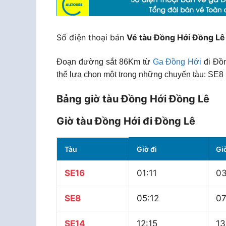
Số điện thoại bán
Vé tàu Đồng Hới Đồng Lê
Đoạn đường sắt 86Km từ
Ga Đồng Hới
đi Đồn
thể lựa chọn một trong những chuyến tàu: SE8 
Bảng giờ tàu Đồng Hới Đồng Lê
Giờ tàu Đồng Hới đi Đồng Lê
Tàu
Giờ đi
Gi
SE16
01:11
03
SE8
05:12
07
SE14
12:15
13