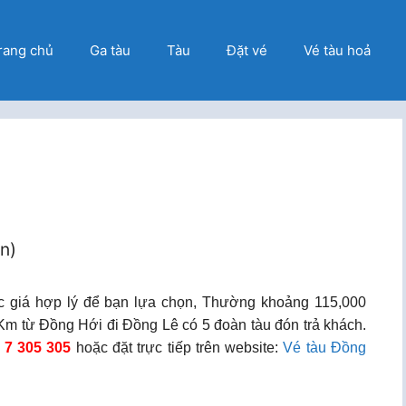
rang chủ
Ga tàu
Tàu
Đặt vé
Vé tàu hoả
ọn)
c giá hợp lý để bạn lựa chọn, Thường khoảng 115,000
m từ Đồng Hới đi Đồng Lê có 5 đoàn tàu đón trả khách.
 7 305 305
hoặc đặt trực tiếp trên website:
Vé tàu Đồng