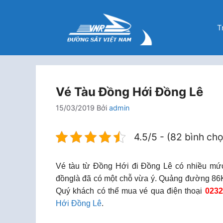
Chuyển
đến
T
nội
dung
Vé Tàu Đồng Hới Đồng Lê
15/03/2019
Bởi
admin
4.5/5 - (82 bình ch
Vé tàu từ Đồng Hới đi Đồng Lê có nhiều mứ
đồnglà đã có một chỗ vừa ý. Quảng đường 86K
Quý khách có thể mua vé qua điện thoại
0232
Hới Đồng Lê
.