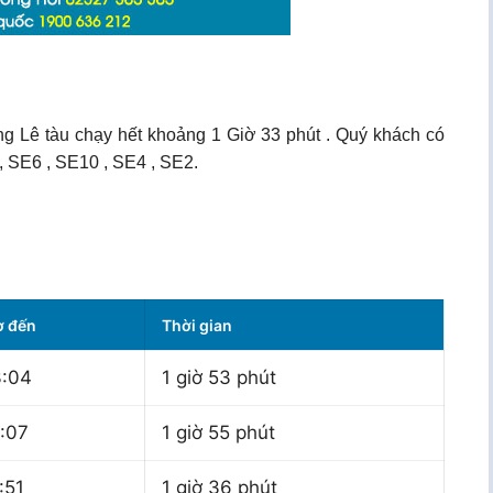
g Lê tàu chạy hết khoảng 1 Giờ 33 phút . Quý khách có
, SE6 , SE10 , SE4 , SE2.
ờ đến
Thời gian
:04
1 giờ 53 phút
:07
1 giờ 55 phút
:51
1 giờ 36 phút