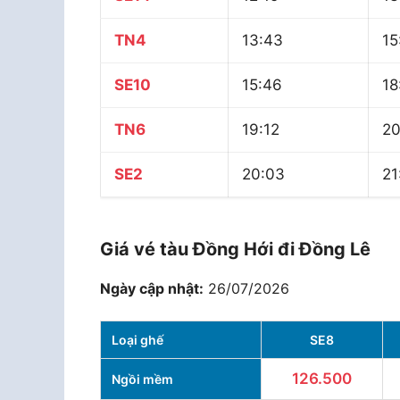
TN4
13:43
15
SE10
15:46
18
TN6
19:12
20
SE2
20:03
21
Giá vé tàu Đồng Hới đi Đồng Lê
Ngày cập nhật:
26/07/2026
Loại ghế
SE8
126.500
Ngồi mềm