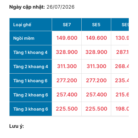
Ngày cập nhật:
26/07/2026
Loại ghế
SE7
SE5
SE9
149.600
149.600
130.900
Ngồi mềm
328.900
328.900
287.100
Tầng 1 khoang 4
311.300
311.300
268.400
Tầng 2 khoang 4
277.200
277.200
235.400
Tầng 1 khoang 6
257.400
257.400
215.600
Tầng 2 khoang 6
225.500
225.500
198.000
Tầng 3 khoang 6
Lưu ý: