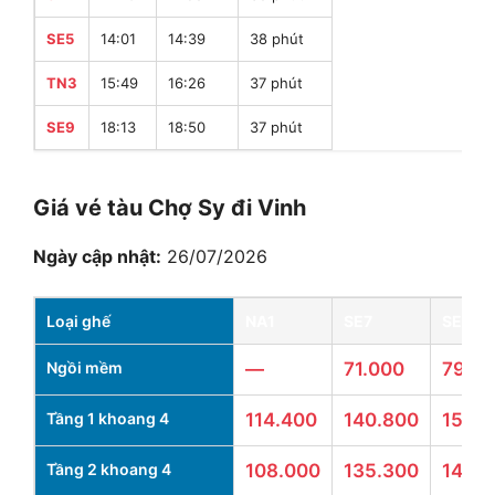
SE5
14:01
14:39
38 phút
TN3
15:49
16:26
37 phút
SE9
18:13
18:50
37 phút
Giá vé tàu Chợ Sy đi Vinh
Ngày cập nhật:
26/07/2026
Loại ghế
NA1
SE7
SE9
Ngồi mềm
—
71.000
79.0
Tầng 1 khoang 4
114.400
140.800
155.1
Tầng 2 khoang 4
108.000
135.300
146.3