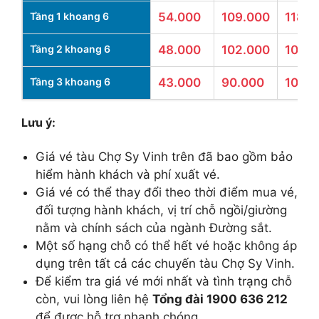
Tầng 1 khoang 6
54.000
109.000
118.8
Tầng 2 khoang 6
48.000
102.000
109.
Tầng 3 khoang 6
43.000
90.000
100.
Lưu ý:
Giá vé tàu Chợ Sy Vinh trên đã bao gồm bảo
hiểm hành khách và phí xuất vé.
Giá vé có thể thay đổi theo thời điểm mua vé,
đối tượng hành khách, vị trí chỗ ngồi/giường
nằm và chính sách của ngành Đường sắt.
Một số hạng chỗ có thể hết vé hoặc không áp
dụng trên tất cả các chuyến tàu Chợ Sy Vinh.
Để kiểm tra giá vé mới nhất và tình trạng chỗ
còn, vui lòng liên hệ
Tổng đài 1900 636 212
để được hỗ trợ nhanh chóng.