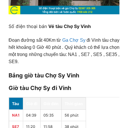
Số điện thoại bán
Vé tàu Chợ Sy Vinh
Đoạn đường sắt 40Km từ
Ga Chợ Sy
đi Vinh tàu chạy
hết khoảng 0 Giờ 40 phút . Quý khách có thể lựa chọn
một trong những chuyến tàu: NA1 , SE7 , SE5 , SE35 ,
SE9.
Bảng giờ tàu Chợ Sy Vinh
Giờ tàu Chợ Sy đi Vinh
Tàu
Giờ đi
Giờ đến
Thời gian
NA1
04:39
05:35
56 phút
SE7
11:20
11:58
38 phút