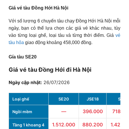
Giá vé tàu Đồng Hới Hà Nội
Với số lượng 6 chuyến tàu chạy Đồng Hới Hà Nội mỗi
ngày, bạn có thể lựa chọn các giá vé khác nhau, tùy
vào từng loại ghế, loại tàu và từng thời điểm. Giá
vé
tàu hỏa
giao động khoảng 458,000 đồng.
Gía tàu SE20
Giá vé tàu Đồng Hới đi Hà Nội
Ngày cập nhật:
26/07/2026
Loại ghế
SE20
JSE18
SE8
—
396.000
718.20
Ngồi mềm
1.512.000
880.200
1.427.0
Tầng 1 khoang 4