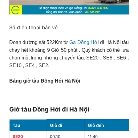
Số điện thoại bán vé
Đoạn đường sắt 522Km từ
Ga Đồng Hới
đi Hà Nội tàu
chạy hết khoảng 9 Giờ 50 phút . Quý khách có thể lựa
chọn một trong những chuyến tàu: SE20 , SE8 , SE6 ,
SE10 , SE4 , SE2.
Bảng giờ tàu Đồng Hới Hà Nội
Giờ tàu Đồng Hới đi Hà Nội
Tàu
Giờ đi
Giờ đến
T
SE20
00:10
11:40
11