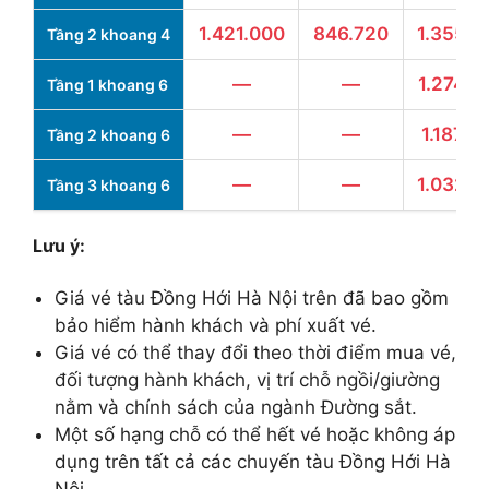
1.421.000
846.720
1.355.0
Tầng 2 khoang 4
—
—
1.274.0
Tầng 1 khoang 6
—
—
1.187.0
Tầng 2 khoang 6
—
—
1.032.4
Tầng 3 khoang 6
Lưu ý:
Giá vé tàu Đồng Hới Hà Nội trên đã bao gồm
bảo hiểm hành khách và phí xuất vé.
Giá vé có thể thay đổi theo thời điểm mua vé,
đối tượng hành khách, vị trí chỗ ngồi/giường
nằm và chính sách của ngành Đường sắt.
Một số hạng chỗ có thể hết vé hoặc không áp
dụng trên tất cả các chuyến tàu Đồng Hới Hà
Nội.