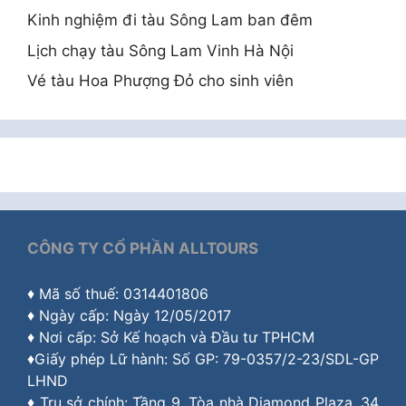
Kinh nghiệm đi tàu Sông Lam ban đêm
Lịch chạy tàu Sông Lam Vinh Hà Nội
Vé tàu Hoa Phượng Đỏ cho sinh viên
CÔNG TY CỔ PHẦN ALLTOURS
♦ Mã số thuế: 0314401806
♦ Ngày cấp: Ngày 12/05/2017
♦ Nơi cấp: Sở Kế hoạch và Đầu tư TPHCM
♦Giấy phép Lữ hành: Số GP: 79-0357/2-23/SDL-GP
LHND
♦ Trụ sở chính: Tầng 9, Tòa nhà Diamond Plaza, 34