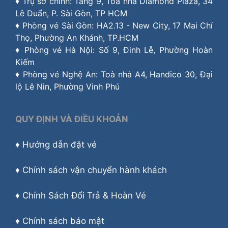
♦ Trụ sở chính: Tầng 9, Tòa nhà Diamond Plaza, 34
Lê Duẩn, P. Sài Gòn, TP HCM
♦ Phòng vé Sài Gòn: HA2.13 - New City, 17 Mai Chí
Thọ, Phường An Khánh, TP.HCM
♦ Phòng vé Hà Nội: Số 9, Đinh Lễ, Phường Hoàn
Kiếm
♦ Phòng vé Nghệ An: Toà nhà A4, Handico 30, Đại
lộ Lê Nin, Phường Vinh Phú
QUY ĐỊNH VÀ ĐIỀU KHOẢN
♦
Hướng dẫn đặt vé
♦
Chính sách vận chuyển hành khách
♦
Chính Sách Đổi Trả & Hoàn Vé
♦
Chính sách bảo mật