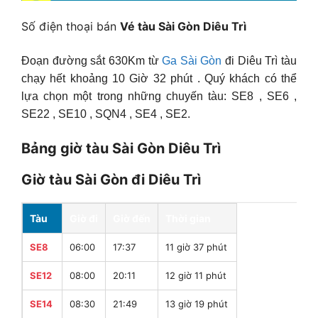
Số điện thoại bán
Vé tàu Sài Gòn Diêu Trì
Đoạn đường sắt 630Km từ
Ga Sài Gòn
đi Diêu Trì tàu
chạy hết khoảng 10 Giờ 32 phút . Quý khách có thể
lựa chọn một trong những chuyến tàu: SE8 , SE6 ,
SE22 , SE10 , SQN4 , SE4 , SE2.
Bảng giờ tàu Sài Gòn Diêu Trì
Giờ tàu Sài Gòn đi Diêu Trì
Tàu
Giờ đi
Giờ đến
Thời gian
SE8
06:00
17:37
11 giờ 37 phút
SE12
08:00
20:11
12 giờ 11 phút
SE14
08:30
21:49
13 giờ 19 phút