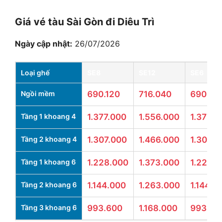
Giá vé tàu Sài Gòn đi Diêu Trì
Ngày cập nhật:
26/07/2026
Loại ghế
SE8
SE12
SE6
Ngồi mềm
690.120
716.040
690.12
Tầng 1 khoang 4
1.377.000
1.556.000
1.377.0
Tầng 2 khoang 4
1.307.000
1.466.000
1.307.0
Tầng 1 khoang 6
1.228.000
1.373.000
1.228.
Tầng 2 khoang 6
1.144.000
1.263.000
1.144.0
Tầng 3 khoang 6
993.600
1.168.000
993.60